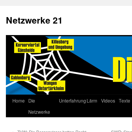
Netzwerke 21
Home
Die
Unterfahrung
Lärm
Videos
Texte
Netzwerke
←
ZVW: Die Besserwisser hatten Recht
SWR: Staat