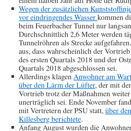
einem halben Jahr auf Höhe der Rüdig
Wegen der zusätzlichen Kunststoffin
vor eindringendes Wasser
kommen die
beim Feuerbacher Tunnel nur langsa
Durchschnittlich 2,6 Meter werden täg
Tunnelröhren als Strecke aufgefahren
aus, dass wahrscheinlich der Vortrie
des ersten Quartals 2018 und der Ost
Quartals 2018 abgeschlossen sei.
Allerdings klagen
Anwohner am War
über den Lärm der Lüfter
, der mit d
Vortrieb trotz der Maßnahmen weite
unerträglich sei. Ende November fan
mit Vertretern der PSU statt,
über de
Killesberg berichtete
.
Anfang August wurden die Anwohner