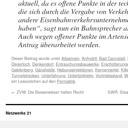
aktuell, da es offene Punkte in der te
die sich durch die Vergabe von Verke
andere Eisenbahnverkehrsunternehme
haben“, sagt nun ein Bahnsprecher a
Auch wegen offener Punkte im Artens
Antrag überarbeitet werden.
Dieser Beitrag wurde unter
Allgemein
,
Anhydrit
,
Bad Cannstatt
,
Degerloch
,
Denkendorf
,
Entrauchungsbauwerke
,
Erschütterung
Gablenberg
,
Gänsheide
,
Hebungsinjektionen
,
Kernerviertel
,
Kil
Tunnelstrecken
,
Unterfahrung
,
Untertürkheim
,
Vortriebsstand
,
W
ein Lesezeichen auf den
Permalink
.
←
ZVW: Die Besserwisser hatten Recht
SWR: Staat
Netzwerke 21