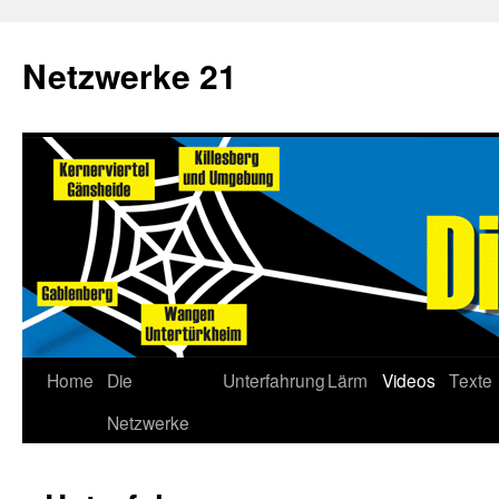
Netzwerke 21
Home
Die
Unterfahrung
Lärm
Videos
Texte
Netzwerke