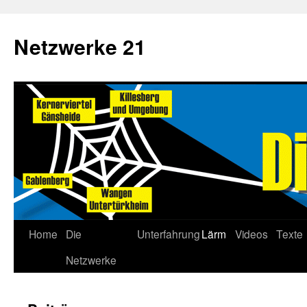
Netzwerke 21
Home
Die
Unterfahrung
Lärm
Videos
Texte
Netzwerke