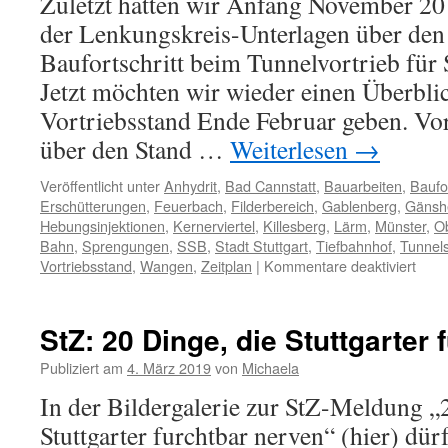
Zuletzt hatten wir Anfang November 20
der Lenkungskreis-Unterlagen über den
Baufortschritt beim Tunnelvortrieb für S
Jetzt möchten wir wieder einen Überbli
Vortriebsstand Ende Februar geben. Vo
über den Stand …
Weiterlesen
→
Veröffentlicht unter
Anhydrit
,
Bad Cannstatt
,
Bauarbeiten
,
Baufor
Erschütterungen
,
Feuerbach
,
Filderbereich
,
Gablenberg
,
Gänsh
Hebungsinjektionen
,
Kernerviertel
,
Killesberg
,
Lärm
,
Münster
,
O
Bahn
,
Sprengungen
,
SSB
,
Stadt Stuttgart
,
Tiefbahnhof
,
Tunnel
Vortriebsstand
,
Wangen
,
Zeitplan
|
Kommentare deaktiviert
StZ: 20 Dinge, die Stuttgarter
Publiziert am
4. März 2019
von
Michaela
In der Bildergalerie zur StZ-Meldung „
Stuttgarter furchtbar nerven“ (hier) dür