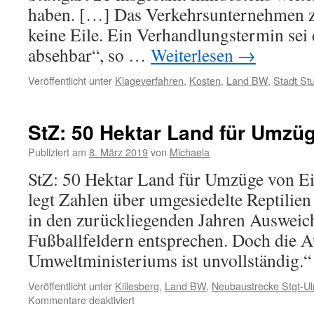
haben. […] Das Verkehrsunternehmen z
keine Eile. Ein Verhandlungstermin sei 
absehbar“, so …
Weiterlesen
→
Veröffentlicht unter
Klageverfahren
,
Kosten
,
Land BW
,
Stadt Stu
StZ: 50 Hektar Land für Umzü
Publiziert am
8. März 2019
von
Michaela
StZ: 50 Hektar Land für Umzüge von E
legt Zahlen über umgesiedelte Reptilien
in den zurückliegenden Jahren Ausweich
Fußballfeldern entsprechen. Doch die A
Umweltministeriums ist unvollständig.“
Veröffentlicht unter
Killesberg
,
Land BW
,
Neubaustrecke Stgt-U
Kommentare deaktiviert