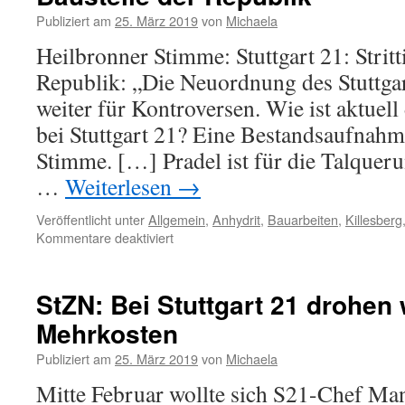
Publiziert am
25. März 2019
von
Michaela
Heilbronner Stimme: Stuttgart 21: Stritt
Republik: „Die Neuordnung des Stuttga
weiter für Kontroversen. Wie ist aktuell
bei Stuttgart 21? Eine Bestandsaufnahm
Stimme. […] Pradel ist für die Talquer
…
Weiterlesen
→
Veröffentlicht unter
Allgemein
,
Anhydrit
,
Bauarbeiten
,
Killesberg
Kommentare deaktiviert
StZN: Bei Stuttgart 21 drohen 
Mehrkosten
Publiziert am
25. März 2019
von
Michaela
Mitte Februar wollte sich S21-Chef Ma