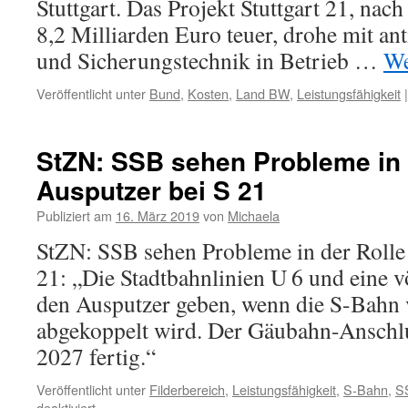
Stuttgart. Das Projekt Stuttgart 21, n
8,2 Milliarden Euro teuer, drohe mit ant
und Sicherungstechnik in Betrieb …
We
Veröffentlicht unter
Bund
,
Kosten
,
Land BW
,
Leistungsfähigkeit
|
StZN: SSB sehen Probleme in 
Ausputzer bei S 21
Publiziert am
16. März 2019
von
Michaela
StZN: SSB sehen Probleme in der Rolle 
21: „Die Stadtbahnlinien U 6 und eine v
den Ausputzer geben, wenn die S-Bahn
abgekoppelt wird. Der Gäubahn-Anschlu
2027 fertig.“
Veröffentlicht unter
Filderbereich
,
Leistungsfähigkeit
,
S-Bahn
,
S
deaktiviert