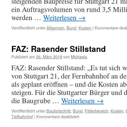
steigenden Baupreise für Stuttgart 21 m
ein Auftragsvolumen von rund 3,5 Mill
werden …
Weiterlesen
→
Veröffentlicht unter
Allgemein
,
Bund
,
Kosten
|
Kommentare deakt
FAZ: Rasender Stillstand
Publiziert am
26. März 2019
von
Michaela
FAZ: Rasender Stillstand: „Es tut sich w
von Stuttgart 21, der Fernbahnhof an d
als geplant eröffnen – und die Kosten a
steigen. Für die Stuttgarter Bürger und 
die Baugrube …
Weiterlesen
→
Veröffentlicht unter
Baufortschritt
,
Bund
,
Filderbereich
,
Kosten
,
Tiefbahnhof
|
Kommentare deaktiviert