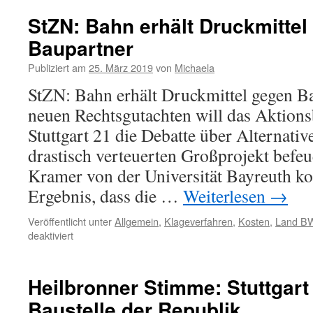
StZN: Bahn erhält Druckmittel
Baupartner
Publiziert am
25. März 2019
von
Michaela
StZN: Bahn erhält Druckmittel gegen B
neuen Rechtsgutachten will das Aktion
Stuttgart 21 die Debatte über Alternativ
drastisch verteuerten Großprojekt befeu
Kramer von der Universität Bayreuth 
Ergebnis, dass die …
Weiterlesen
→
Veröffentlicht unter
Allgemein
,
Klageverfahren
,
Kosten
,
Land B
deaktiviert
Heilbronner Stimme: Stuttgart 2
Baustelle der Republik