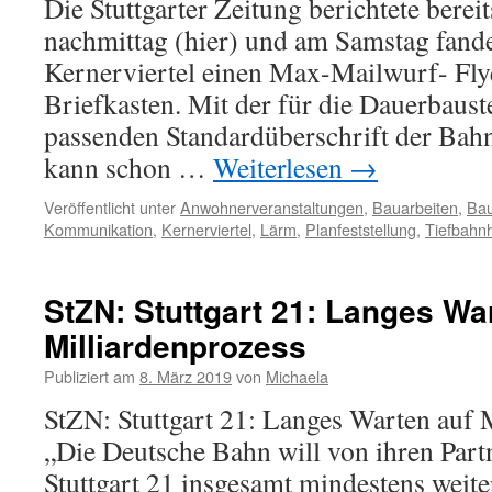
Die Stuttgarter Zeitung berichtete berei
nachmittag (hier) und am Samstag fan
Kernerviertel einen Max-Mailwurf- Fly
Briefkasten. Mit der für die Dauerbauste
passenden Standardüberschrift der Bahn
kann schon …
Weiterlesen
→
Veröffentlicht unter
Anwohnerveranstaltungen
,
Bauarbeiten
,
Bau
Kommunikation
,
Kernerviertel
,
Lärm
,
Planfeststellung
,
Tiefbahn
StZN: Stuttgart 21: Langes Wa
Milliardenprozess
Publiziert am
8. März 2019
von
Michaela
StZN: Stuttgart 21: Langes Warten auf 
„Die Deutsche Bahn will von ihren Part
Stuttgart 21 insgesamt mindestens weite