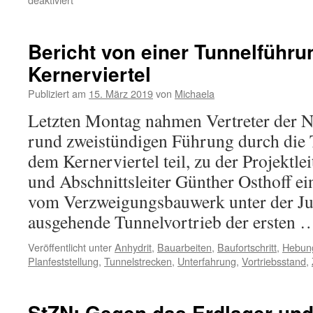
Bericht von einer Tunnelführ
Kernerviertel
Publiziert am
15. März 2019
von
Michaela
Letzten Montag nahmen Vertreter der N
rund zweistündigen Führung durch die 
dem Kernerviertel teil, zu der Projektle
und Abschnittsleiter Günther Osthoff ei
vom Verzweigungsbauwerk unter der J
ausgehende Tunnelvortrieb der ersten
Veröffentlicht unter
Anhydrit
,
Bauarbeiten
,
Baufortschritt
,
Hebung
Planfeststellung
,
Tunnelstrecken
,
Unterfahrung
,
Vortriebsstand
,
StZN: Gegen das Erdlager und