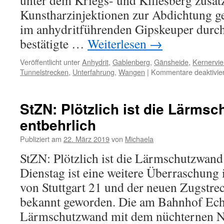
unter dem Kriegs- und Killesberg zusät
Kunstharzinjektionen zur Abdichtung ge
im anhydritführenden Gipskeuper durch
bestätigte …
Weiterlesen
→
Veröffentlicht unter
Anhydrit
,
Gablenberg
,
Gänsheide
,
Kernervie
Tunnelstrecken
,
Unterfahrung
,
Wangen
|
Kommentare deaktivier
StZN: Plötzlich ist die Lärms
entbehrlich
Publiziert am
22. März 2019
von
Michaela
StZN: Plötzlich ist die Lärmschutzwand
Dienstag ist eine weitere Überraschu
von Stuttgart 21 und der neuen Zugstre
bekannt geworden. Die am Bahnhof Ech
Lärmschutzwand mit dem nüchternen N