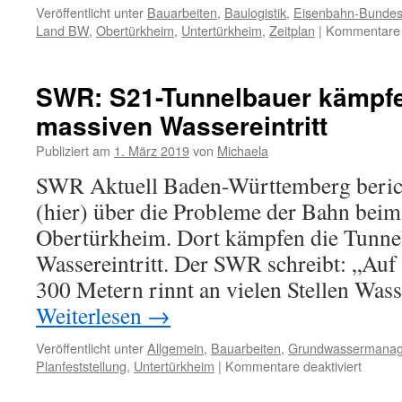
Veröffentlicht unter
Bauarbeiten
,
Baulogistik
,
Eisenbahn-Bunde
Land BW
,
Obertürkheim
,
Untertürkheim
,
Zeitplan
|
Kommentare d
SWR: S21-Tunnelbauer kämpf
massiven Wassereintritt
Publiziert am
1. März 2019
von
Michaela
SWR Aktuell Baden-Württemberg berich
(hier) über die Probleme der Bahn bei
Obertürkheim. Dort kämpfen die Tunne
Wassereintritt. Der SWR schreibt: „Auf
300 Metern rinnt an vielen Stellen Was
Weiterlesen
→
Veröffentlicht unter
Allgemein
,
Bauarbeiten
,
Grundwassermana
Planfeststellung
,
Untertürkheim
|
Kommentare deaktiviert