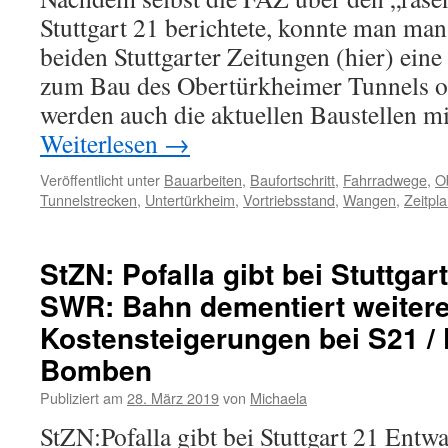
Stuttgart 21 berichtete, konnte man man
beiden Stuttgarter Zeitungen (hier) ein
zum Bau des Obertürkheimer Tunnels on
werden auch die aktuellen Baustellen m
Weiterlesen
→
Veröffentlicht unter
Bauarbeiten
,
Baufortschritt
,
Fahrradwege
,
O
Tunnelstrecken
,
Untertürkheim
,
Vortriebsstand
,
Wangen
,
Zeitpl
StZN: Pofalla gibt bei Stuttga
SWR: Bahn dementiert weiter
Kostensteigerungen bei S21 / 
Bomben
Publiziert am
28. März 2019
von
Michaela
StZN:Pofalla gibt bei Stuttgart 21 Ent