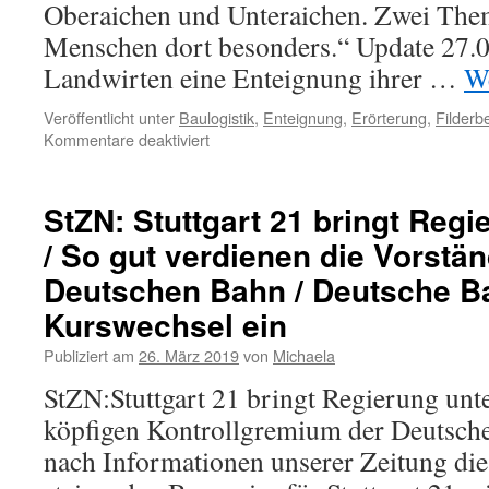
Oberaichen und Unteraichen. Zwei The
Menschen dort besonders.“ Update 27.0
Landwirten eine Enteignung ihrer …
We
Veröffentlicht unter
Baulogistik
,
Enteignung
,
Erörterung
,
Filderb
Kommentare deaktiviert
StZN: Stuttgart 21 bringt Regi
/ So gut verdienen die Vorstä
Deutschen Bahn / Deutsche Ba
Kurswechsel ein
Publiziert am
26. März 2019
von
Michaela
StZN:Stuttgart 21 bringt Regierung unt
köpfigen Kontrollgremium der Deutsch
nach Informationen unserer Zeitung die