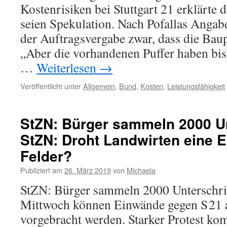
Kostenrisiken bei Stuttgart 21 erklärte 
seien Spekulation. Nach Pofallas Angab
der Auftragsvergabe zwar, dass die Baupr
„Aber die vorhandenen Puffer haben bish
…
Weiterlesen
→
Veröffentlicht unter
Allgemein
,
Bund
,
Kosten
,
Leistungsfähigkeit
StZN: Bürger sammeln 2000 Un
StZN: Droht Landwirten eine E
Felder?
Publiziert am
26. März 2019
von
Michaela
StZN: Bürger sammeln 2000 Unterschrif
Mittwoch können Einwände gegen S 21 a
vorgebracht werden. Starker Protest k