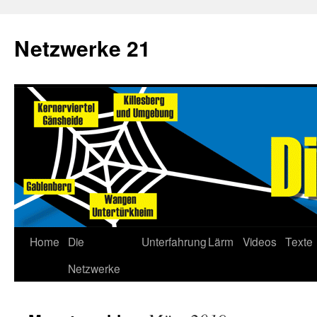
Netzwerke 21
Home
Die
Unterfahrung
Lärm
Videos
Texte
Netzwerke