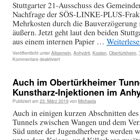
Stuttgarter 21-Ausschuss des Gemeinder
Nachfrage der SÖS-LINKE-PLUS-Frakt
Mehrkosten durch die Bauverzögerung 
äußern. Jetzt geht laut den beiden Stuttg
aus einem internen Papier …
Weiterles
Veröffentlicht unter
Allgemein
,
Anhydrit
,
Kosten
,
Obertürkheim
,
Kommentare deaktiviert
Auch im Obertürkheimer Tunne
Kunstharz-Injektionen im Anhy
Publiziert am
23. März 2019
von
Michaela
Auch in einigen kurzen Abschnitten de
Tunnels zwischen Wangen und dem Ve
Süd unter der Jugendherberge werden w