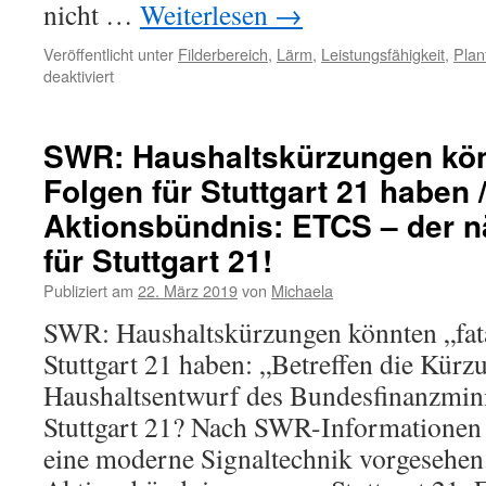
nicht …
Weiterlesen
→
Veröffentlicht unter
Filderbereich
,
Lärm
,
Leistungsfähigkeit
,
Plan
deaktiviert
SWR: Haushaltskürzungen kön
Folgen für Stuttgart 21 haben 
Aktionsbündnis: ETCS – der n
für Stuttgart 21!
Publiziert am
22. März 2019
von
Michaela
SWR: Haushaltskürzungen könnten „fata
Stuttgart 21 haben: „Betreffen die Kür
Haushaltsentwurf des Bundesfinanzmin
Stuttgart 21? Nach SWR-Informationen 
eine moderne Signaltechnik vorgesehen.