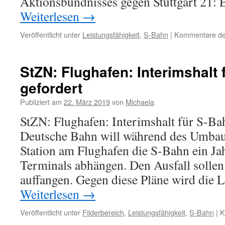
Aktionsbündnisses gegen Stuttgart 21:
Weiterlesen
→
Veröffentlicht unter
Leistungsfähigkeit
,
S-Bahn
|
Kommentare dea
StZN: Flughafen: Interimshalt 
gefordert
Publiziert am
22. März 2019
von
Michaela
StZN: Flughafen: Interimshalt für S-Ba
Deutsche Bahn will während des Umbau
Station am Flughafen die S-Bahn ein Ja
Terminals abhängen. Den Ausfall solle
auffangen. Gegen diese Pläne wird die
Weiterlesen
→
Veröffentlicht unter
Filderbereich
,
Leistungsfähigkeit
,
S-Bahn
|
K