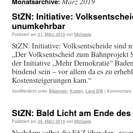
März 2019
Monatsarchive:
StZN: Initiative: Volksentschei
unumkehrbar
Publiziert am
31. März 2019
von
Michaela
StZN: Initiative: Volksentscheide sind 
„Der Volksentscheid zum Bahnprojekt S
der Initiative „Mehr Demokratie“ Bade
bindend sein – vor allem da es zu erheb
Kostensteigerungen kam.“
Veröffentlicht unter
Allgemein
,
Kosten
,
Land BW
|
Kommentare d
StZN: Bald Licht am Ende des
Publiziert am
29. März 2019
von
Michaela
Nachdem selbst die FAZ über den „rasen