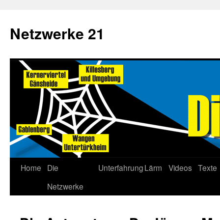
Netzwerke 21
Home
Die
Unterfahrung
Lärm
Videos
Texte
Netzwerke