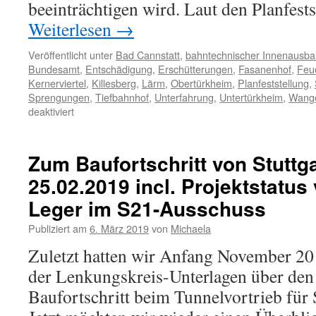
beeinträchtigen wird. Laut den Planfes
Weiterlesen
→
Veröffentlicht unter
Bad Cannstatt
,
bahntechnischer Innenausba
Bundesamt
,
Entschädigung
,
Erschütterungen
,
Fasanenhof
,
Feu
Kernerviertel
,
Killesberg
,
Lärm
,
Obertürkheim
,
Planfeststellung
,
Sprengungen
,
Tiefbahnhof
,
Unterfahrung
,
Untertürkheim
,
Wang
deaktiviert
Zum Baufortschritt von Stuttg
25.02.2019 incl. Projektstatus
Leger im S21-Ausschuss
Publiziert am
6. März 2019
von
Michaela
Zuletzt hatten wir Anfang November 20
der Lenkungskreis-Unterlagen über den
Baufortschritt beim Tunnelvortrieb für S