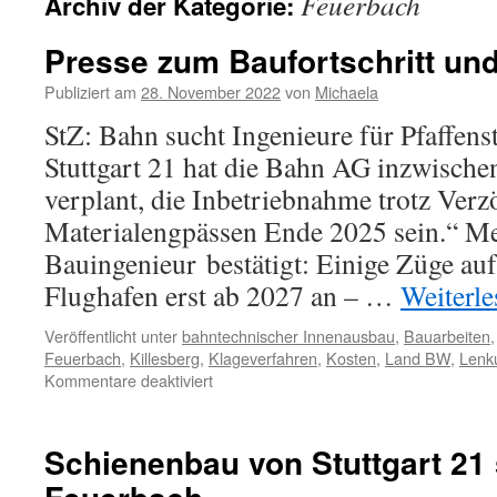
Feuerbach
Archiv der Kategorie:
Presse zum Baufortschritt und
Publiziert am
28. November 2022
von
Michaela
StZ: Bahn sucht Ingenieure für Pfaffens
Stuttgart 21 hat die Bahn AG inzwische
verplant, die Inbetriebnahme trotz Ver
Materialengpässen Ende 2025 sein.“ M
Bauingenieur bestätigt: Einige Züge au
Flughafen erst ab 2027 an – …
Weiterl
Veröffentlicht unter
bahntechnischer Innenausbau
,
Bauarbeiten
Feuerbach
,
Killesberg
,
Klageverfahren
,
Kosten
,
Land BW
,
Lenk
Kommentare deaktiviert
Schienenbau von Stuttgart 21 