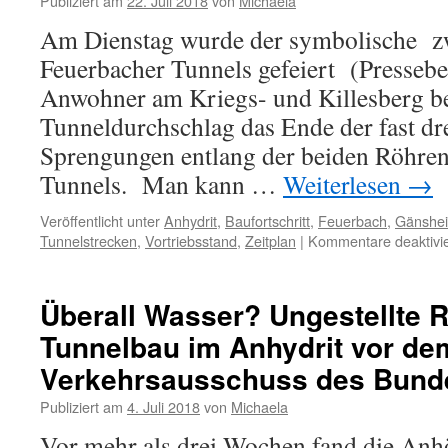
Publiziert am
22. Juli 2018
von
Michaela
Am Dienstag wurde der symbolische zw
Feuerbacher Tunnels gefeiert (Presseber
Anwohner am Kriegs- und Killesberg be
Tunneldurchschlag das Ende der fast dr
Sprengungen entlang der beiden Röhren
Tunnels. Man kann …
Weiterlesen
→
Veröffentlicht unter
Anhydrit
,
Baufortschritt
,
Feuerbach
,
Gänshe
Tunnelstrecken
,
Vortriebsstand
,
Zeitplan
|
Kommentare deaktivie
Überall Wasser? Ungestellte 
Tunnelbau im Anhydrit vor de
Verkehrsausschuss des Bund
Publiziert am
4. Juli 2018
von
Michaela
Vor mehr als drei Wochen fand die Anhö