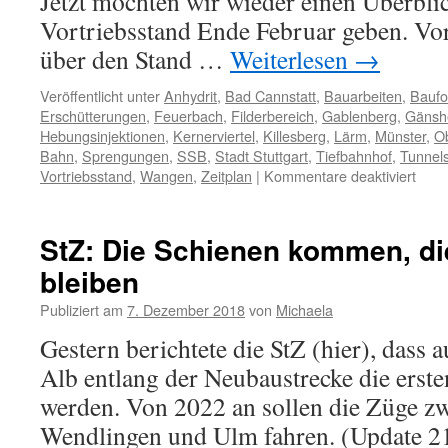
Jetzt möchten wir wieder einen Überbli
Vortriebsstand Ende Februar geben. Vo
über den Stand …
Weiterlesen
→
Veröffentlicht unter
Anhydrit
,
Bad Cannstatt
,
Bauarbeiten
,
Baufor
Erschütterungen
,
Feuerbach
,
Filderbereich
,
Gablenberg
,
Gänsh
Hebungsinjektionen
,
Kernerviertel
,
Killesberg
,
Lärm
,
Münster
,
O
Bahn
,
Sprengungen
,
SSB
,
Stadt Stuttgart
,
Tiefbahnhof
,
Tunnel
Vortriebsstand
,
Wangen
,
Zeitplan
|
Kommentare deaktiviert
StZ: Die Schienen kommen, di
bleiben
Publiziert am
7. Dezember 2018
von
Michaela
Gestern berichtete die StZ (hier), dass
Alb entlang der Neubaustrecke die ersten
werden. Von 2022 an sollen die Züge zw
Wendlingen und Ulm fahren. (Update 2