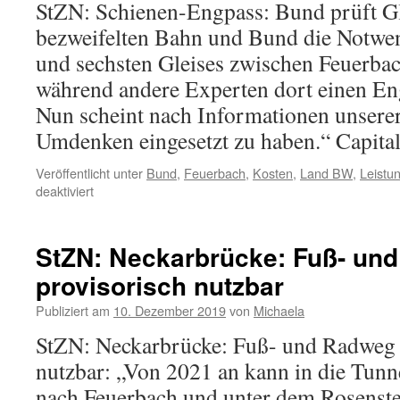
StZN: Schienen-Engpass: Bund prüft Gl
bezweifelten Bahn und Bund die Notwen
und sechsten Gleises zwischen Feuerba
während andere Experten dort einen En
Nun scheint nach Informationen unserer
Umdenken eingesetzt zu haben.“ Capit
Veröffentlicht unter
Bund
,
Feuerbach
,
Kosten
,
Land BW
,
Leistun
deaktiviert
StZN: Neckarbrücke: Fuß- un
provisorisch nutzbar
Publiziert am
10. Dezember 2019
von
Michaela
StZN: Neckarbrücke: Fuß- und Radweg 
nutzbar: „Von 2021 an kann in die Tun
nach Feuerbach und unter dem Rosenst