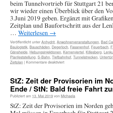
beim Tunnelvortrieb für Stuttgart 21 ber
wir wieder einen Überblick über den Vo
3.Juni 2019 geben. Ergänzt mit Grafike
Zeitplan und Baufortschritt aus der Le
…
Weiterlesen
→
Veröffentlicht unter
Anhydrit
,
Anwohnerveranstaltungen
,
Bad Ca
Baulogistik
,
Bauschäden
,
Degerloch
,
Fasanenhof
,
Feuerbach
,
F
Gänsheide
,
Hebungsinjektionen
,
Kernerviertel
,
Killesberg
,
Lenku
Planfeststellung
,
S-Bahn
,
Tiefbahnhof
,
Tunnelstrecken
,
Untertü
Zeitplan
|
Kommentare deaktiviert
StZ: Zeit der Provisorien im N
Ende / StN: Bald freie Fahrt z
Publiziert am
13. Mai 2019
von
Michaela
StZ: Zeit der Provisorien im Norden geh
Mal müssen in Feuerbach für Stuttgart 2