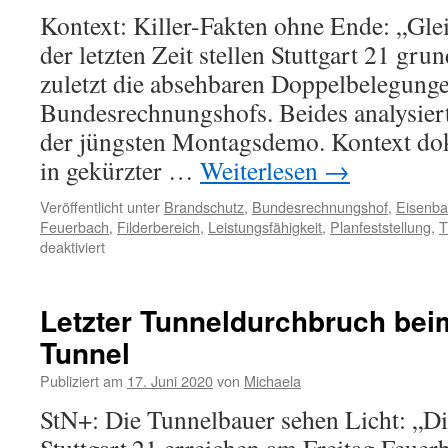
Kontext: Killer-Fakten ohne Ende: „Gle
der letzten Zeit stellen Stuttgart 21 gru
zuletzt die absehbaren Doppelbelegunge
Bundesrechnungshofs. Beides analysier
der jüngsten Montagsdemo. Kontext do
in gekürzter …
Weiterlesen
→
Veröffentlicht unter
Brandschutz
,
Bundesrechnungshof
,
Eisenb
Feuerbach
,
Filderbereich
,
Leistungsfähigkeit
,
Planfeststellung
,
T
deaktiviert
Letzter Tunneldurchbruch be
Tunnel
Publiziert am
17. Juni 2020
von
Michaela
StN+: Die Tunnelbauer sehen Licht: „D