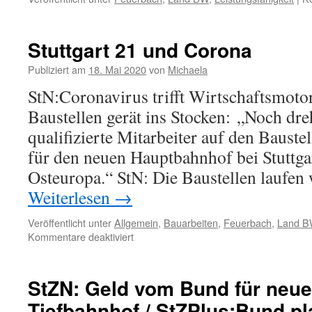
Stuttgart 21 und Corona
Publiziert am
18. Mai 2020
von
Michaela
StN:Coronavirus trifft Wirtschaftsmotor
Baustellen gerät ins Stocken: „Noch dre
qualifizierte Mitarbeiter auf den Bauste
für den neuen Hauptbahnhof bei Stuttg
Osteuropa.“ StN: Die Baustellen laufen 
Weiterlesen
→
Veröffentlicht unter
Allgemein
,
Bauarbeiten
,
Feuerbach
,
Land 
Kommentare deaktiviert
StZN: Geld vom Bund für neue
Tiefbahnhof / StZPlus:Bund p