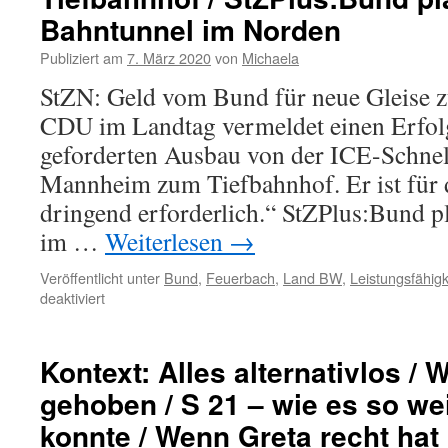
Bahntunnel im Norden
Publiziert am
7. März 2020
von
Michaela
StZN: Geld vom Bund für neue Gleise 
CDU im Landtag vermeldet einen Erfolg
geforderten Ausbau von der ICE-Schnell
Mannheim zum Tiefbahnhof. Er ist für 
dringend erforderlich.“ StZPlus:Bund p
im …
Weiterlesen
→
Veröffentlicht unter
Bund
,
Feuerbach
,
Land BW
,
Leistungsfähigk
deaktiviert
Kontext: Alles alternativlos / 
gehoben / S 21 – wie es so w
konnte / Wenn Greta recht hat