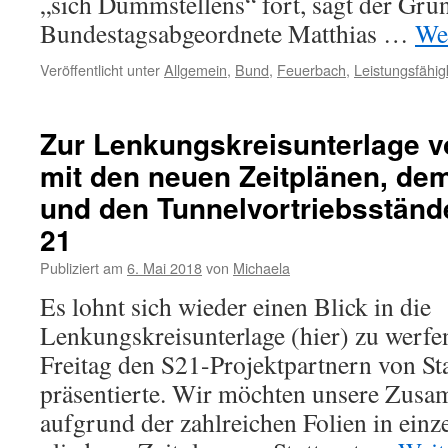
„sich Dummstellens“ fort, sagt der Grü
Bundestagsabgeordnete Matthias …
We
Veröffentlicht unter
Allgemein
,
Bund
,
Feuerbach
,
Leistungsfähig
Zur Lenkungskreisunterlage v
mit den neuen Zeitplänen, dem
und den Tunnelvortriebsstände
21
Publiziert am
6. Mai 2018
von
Michaela
Es lohnt sich wieder einen Blick in die
Lenkungskreisunterlage (hier) zu werfen
Freitag den S21-Projektpartnern von St
präsentierte. Wir möchten unsere Zusa
aufgrund der zahlreichen Folien in einz