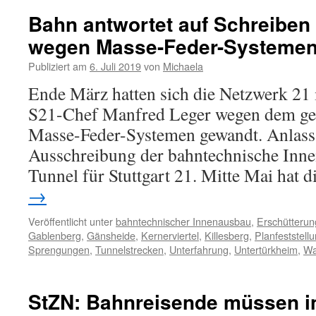
Bahn antwortet auf Schreiben
wegen Masse-Feder-Systeme
Publiziert am
6. Juli 2019
von
Michaela
Ende März hatten sich die Netzwerk 21 
S21-Chef Manfred Leger wegen dem ge
Masse-Feder-Systemen gewandt. Anlass 
Ausschreibung der bahntechnische Inne
Tunnel für Stuttgart 21. Mitte Mai hat
→
Veröffentlicht unter
bahntechnischer Innenausbau
,
Erschütteru
Gablenberg
,
Gänsheide
,
Kernerviertel
,
Killesberg
,
Planfeststell
Sprengungen
,
Tunnelstrecken
,
Unterfahrung
,
Untertürkheim
,
Wa
StZN: Bahnreisende müssen in