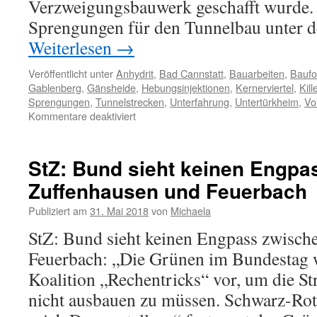
Verzweigungsbauwerk geschafft wurde. 
Sprengungen für den Tunnelbau unter 
Weiterlesen
→
Veröffentlicht unter
Anhydrit
,
Bad Cannstatt
,
Bauarbeiten
,
Baufor
Gablenberg
,
Gänsheide
,
Hebungsinjektionen
,
Kernerviertel
,
Kil
Sprengungen
,
Tunnelstrecken
,
Unterfahrung
,
Untertürkheim
,
Vo
Kommentare deaktiviert
StZ: Bund sieht keinen Engpa
Zuffenhausen und Feuerbach
Publiziert am
31. Mai 2018
von
Michaela
StZ: Bund sieht keinen Engpass zwisch
Feuerbach: „Die Grünen im Bundestag 
Koalition „Rechentricks“ vor, um die St
nicht ausbauen zu müssen. Schwarz-Rot 