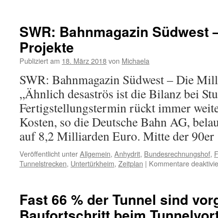
SWR: Bahnmagazin Südwest – 
Projekte
Publiziert am
18. März 2018
von
Michaela
SWR: Bahnmagazin Südwest – Die Milli
„Ähnlich desaströs ist die Bilanz bei Stut
Fertigstellungstermin rückt immer weiter
Kosten, so die Deutsche Bahn AG, belau
auf 8,2 Milliarden Euro. Mitte der 90e
Veröffentlicht unter
Allgemein
,
Anhydrit
,
Bundesrechnungshof
,
F
Tunnelstrecken
,
Untertürkheim
,
Zeitplan
|
Kommentare deaktivie
Fast 66 % der Tunnel sind vor
Baufortschritt beim Tunnelvort