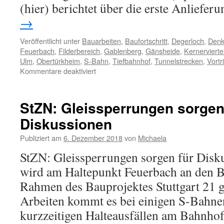
(hier) berichtet über die erste Anliefe
→
Veröffentlicht unter
Bauarbeiten
,
Baufortschritt
,
Degerloch
,
Denk
Feuerbach
,
Filderbereich
,
Gablenberg
,
Gänsheide
,
Kernervierte
Ulm
,
Obertürkheim
,
S-Bahn
,
Tiefbahnhof
,
Tunnelstrecken
,
Vortr
Kommentare deaktiviert
StZN: Gleissperrungen sorgen
Diskussionen
Publiziert am
6. Dezember 2018
von
Michaela
StZN: Gleissperrungen sorgen für Disku
wird am Haltepunkt Feuerbach an den 
Rahmen des Bauprojektes Stuttgart 21 g
Arbeiten kommt es bei einigen S-Bahn
kurzzeitigen Halteausfällen am Bahnhof