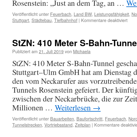
Rosenstein: „Just an dem Tag, an …
Wei
Veröffentlicht unter
Feuerbach
,
Land BW
,
Leistungsfähigkeit
,
No
Stuttgart
,
Städtebau
,
Tiefbahnhof
|
Kommentare deaktiviert
StZN: 410 Meter S-Bahn-Tunne
Publiziert am
21. Juli 2019
von
Michaela
StZN: 410 Meter S-Bahn-Tunnel geschaf
Stuttgart–Ulm GmbH hat am Dienstag d
den vom Neckarufer aus vorzutreibende
Tunnels Rosenstein gefeiert. Der künft
zwischen der Neckarbrücke, die zur Zei
Millionen …
Weiterlesen
→
Veröffentlicht unter
Bauarbeiten
,
Baufortschritt
,
Feuerbach
,
Nord
Tunnelstrecken
,
Vortriebsstand
,
Zeitplan
|
Kommentare deaktivie