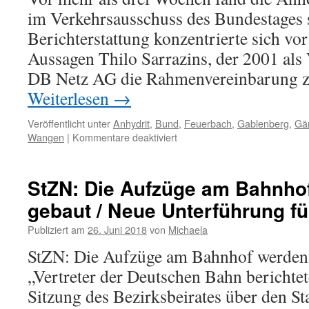
im Verkehrsausschuss des Bundestages s
Berichterstattung konzentrierte sich vor
Aussagen Thilo Sarrazins, der 2001 als
DB Netz AG die Rahmenvereinbarung z
Weiterlesen
→
Veröffentlicht unter
Anhydrit
,
Bund
,
Feuerbach
,
Gablenberg
,
Gä
Wangen
|
Kommentare deaktiviert
StZN: Die Aufzüge am Bahnho
gebaut / Neue Unterführung f
Publiziert am
26. Juni 2018
von
Michaela
StZN: Die Aufzüge am Bahnhof werden
„Vertreter der Deutschen Bahn berichte
Sitzung des Bezirksbeirates über den St