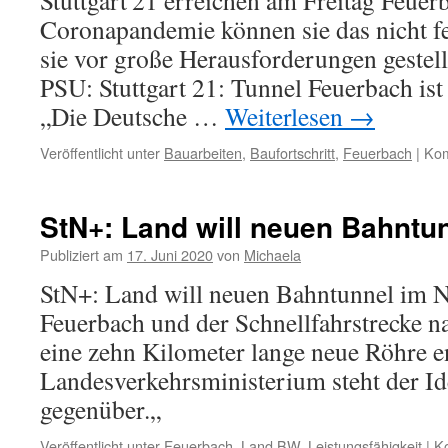
Stuttgart 21 erreichen am Freitag Feue
Coronapandemie können sie das nicht fe
sie vor große Herausforderungen gestell
PSU: Stuttgart 21: Tunnel Feuerbach ist 
„Die Deutsche …
Weiterlesen
→
Veröffentlicht unter
Bauarbeiten
,
Baufortschritt
,
Feuerbach
|
Kom
StN+: Land will neuen Bahntu
Publiziert am
17. Juni 2020
von
Michaela
StN+: Land will neuen Bahntunnel im 
Feuerbach und der Schnellfahrstrecke 
eine zehn Kilometer lange neue Röhre e
Landesverkehrsministerium steht der Id
gegenüber.„
Veröffentlicht unter
Feuerbach
,
Land BW
,
Leistungsfähigkeit
|
Ko