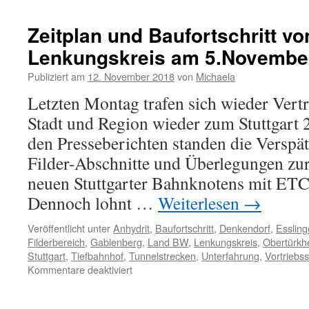
Zeitplan und Baufortschritt vo
Lenkungskreis am 5.Novembe
Publiziert am
12. November 2018
von
Michaela
Letzten Montag trafen sich wieder Vert
Stadt und Region wieder zum Stuttgart 
den Presseberichten standen die Versp
Filder-Abschnitte und Überlegungen zur
neuen Stuttgarter Bahnknotens mit ETC
Dennoch lohnt …
Weiterlesen
→
Veröffentlicht unter
Anhydrit
,
Baufortschritt
,
Denkendorf
,
Esslin
Filderbereich
,
Gablenberg
,
Land BW
,
Lenkungskreis
,
Obertürkh
Stuttgart
,
Tiefbahnhof
,
Tunnelstrecken
,
Unterfahrung
,
Vortriebs
Kommentare deaktiviert