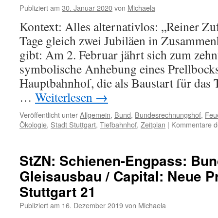
Publiziert am
30. Januar 2020
von
Michaela
Kontext: Alles alternativlos: „Reiner Zuf
Tage gleich zwei Jubiläen in Zusammenh
gibt: Am 2. Februar jährt sich zum zehn
symbolische Anhebung eines Prellbocks 
Hauptbahnhof, die als Baustart für das T
…
Weiterlesen
→
Veröffentlicht unter
Allgemein
,
Bund
,
Bundesrechnungshof
,
Feu
Ökologie
,
Stadt Stuttgart
,
Tiefbahnhof
,
Zeitplan
|
Kommentare de
StZN: Schienen-Engpass: Bund
Gleisausbau / Capital: Neue P
Stuttgart 21
Publiziert am
16. Dezember 2019
von
Michaela