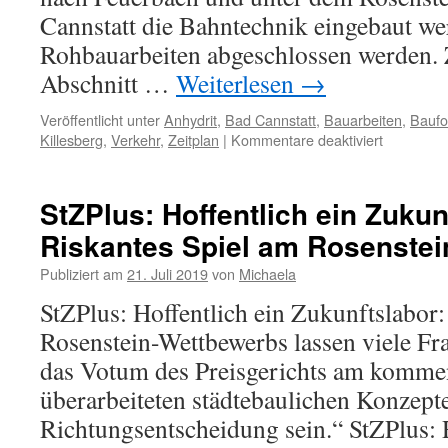
Cannstatt die Bahntechnik eingebaut we
Rohbauarbeiten abgeschlossen werden. 
Abschnitt …
Weiterlesen
→
Veröffentlicht unter
Anhydrit
,
Bad Cannstatt
,
Bauarbeiten
,
Baufor
Killesberg
,
Verkehr
,
Zeitplan
|
Kommentare deaktiviert
StZPlus: Hoffentlich ein Zukun
Riskantes Spiel am Rosenstei
Publiziert am
21. Juli 2019
von
Michaela
StZPlus: Hoffentlich ein Zukunftslabor
Rosenstein-Wettbewerbs lassen viele Fr
das Votum des Preisgerichts am komme
überarbeiteten städtebaulichen Konzepte 
Richtungsentscheidung sein.“ StZPlus: 