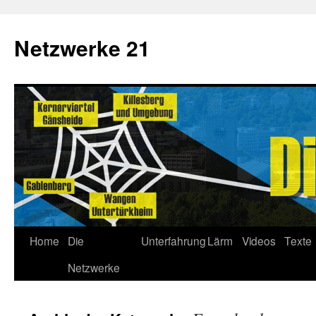
Netzwerke 21
Home
Die
Unterfahrung
Lärm
Videos
Texte
Netzwerke