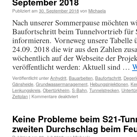
September 2018
Publiziert am
30. September 2018
von
Michaela
Nach unserer Sommerpause möchten wi
Baufortschritt beim Tunnelvortrieb für 
informieren. Vorneweg unsere Tabelle 
24.09. 2018 die wir aus den Zahlen zus
wöchentlich auf der Webseite der Projek
veröffentlicht werden: Aktuell sind …
W
Veröffentlicht unter
Anhydrit
,
Bauarbeiten
,
Baufortschritt
,
Degerl
Gänsheide
,
Grundwassermanagement
,
Hebungsinjektionen
,
Ker
Lenkungskreis
,
Obertürkheim
,
S-Bahn
,
Tunnelstrecken
,
Untertü
Zeitplan
|
Kommentare deaktiviert
Keine Probleme beim S21-Tu
zweiten Durchschlag beim Fe