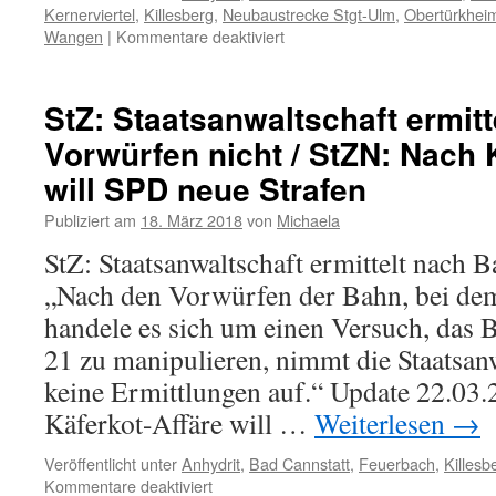
Kernerviertel
,
Killesberg
,
Neubaustrecke Stgt-Ulm
,
Obertürkhei
Wangen
|
Kommentare deaktiviert
StZ: Staatsanwaltschaft ermit
Vorwürfen nicht / StZN: Nach 
will SPD neue Strafen
Publiziert am
18. März 2018
von
Michaela
StZ: Staatsanwaltschaft ermittelt nach 
„Nach den Vorwürfen der Bahn, bei de
handele es sich um einen Versuch, das B
21 zu manipulieren, nimmt die Staatsanw
keine Ermittlungen auf.“ Update 22.03
Käferkot-Affäre will …
Weiterlesen
→
Veröffentlicht unter
Anhydrit
,
Bad Cannstatt
,
Feuerbach
,
Killesb
Kommentare deaktiviert