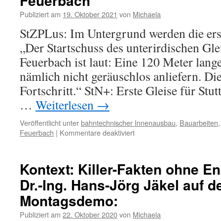
Feuerbach
Publiziert am
19. Oktober 2021
von
Michaela
StZPLus: Im Untergrund werden die erst
„Der Startschuss des unterirdischen Gl
Feuerbach ist laut: Eine 120 Meter lange
nämlich nicht geräuschlos anliefern. Di
Fortschritt.“ StN+: Erste Gleise für Stut
…
Weiterlesen
→
Veröffentlicht unter
bahntechnischer Innenausbau
,
Bauarbeiten
Feuerbach
|
Kommentare deaktiviert
Kontext: Killer-Fakten ohne E
Dr.-Ing. Hans-Jörg Jäkel auf d
Montagsdemo:
Publiziert am
22. Oktober 2020
von
Michaela