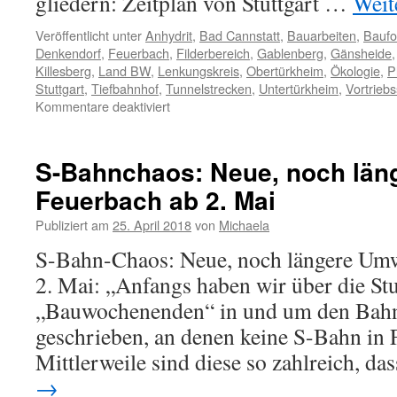
gliedern: Zeitplan von Stuttgart …
Weit
Veröffentlicht unter
Anhydrit
,
Bad Cannstatt
,
Bauarbeiten
,
Baufor
Denkendorf
,
Feuerbach
,
Filderbereich
,
Gablenberg
,
Gänsheide
Killesberg
,
Land BW
,
Lenkungskreis
,
Obertürkheim
,
Ökologie
,
P
Stuttgart
,
Tiefbahnhof
,
Tunnelstrecken
,
Untertürkheim
,
Vortrieb
Kommentare deaktiviert
S-Bahnchaos: Neue, noch län
Feuerbach ab 2. Mai
Publiziert am
25. April 2018
von
Michaela
S-Bahn-Chaos: Neue, noch längere Umw
2. Mai: „Anfangs haben wir über die Stu
„Bauwochenenden“ in und um den Bah
geschrieben, an denen keine S-Bahn in 
Mittlerweile sind diese so zahlreich, d
→