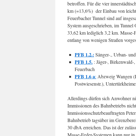
betroffen. Für die vier innerstädti
km (=13,6%) der Einbau von leich
Feuerbacher Tunnel sind auf insges
System ausgeschrieben, im Tunnel 
33,62 km lediglich 3,2 km. Masse-F
entlang von wenigen Straßen vorge
PFB 1.2.:
Sänger-., Urban- und
PFB 1.5.
: Jäger-, Birkenwald-
Feuerbach
PFB 1.6 a
:
Abzweig Wangen (Im
Postwiesenstr.), Untertürkheime
Allerdings dürfen sich Anwohner n
Immissionen des Bahnbetriebs nich
Immissionsschutzbeauftragten Peter
Bahnbetrieb tagsüber im Grenzbere
30 dbA erreichen. Das ist der zulä
Masse-Feder-Systemen kann nur in