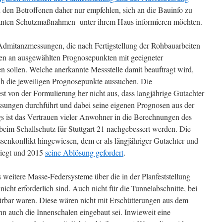
n den Betroffenen daher nur empfehlen, sich an die Bauinfo zu
eplanten Schutzmaßnahmen unter ihrem Haus informieren möchten.
Admitanzmessungen, die nach Fertigstellung der Rohbauarbeiten
n an ausgewählten Prognosepunkten mit geeigneter
sollen. Welche anerkannte Messstelle damit beauftragt wird,
uch die jeweiligen Prognosepunkte aussuchen. Die
est von der Formulierung her nicht aus, dass langjährige Gutachter
essungen durchführt und dabei seine eigenen Prognosen aus der
ngs ist das Vertrauen vieler Anwohner in die Berechnungen des
beim Schallschutz für Stuttgart 21 nachgebessert werden. Die
senkonflikt hingewiesen, dem er als längjähriger Gutachter und
liegt und 2015
seine Ablösung gefordert
.
 weitere Masse-Federsysteme über die in der Planfeststellung
icht erforderlich sind. Auch nicht für die Tunnelabschnitte, bei
ürbar waren. Diese wären nicht mit Erschütterungen aus dem
nn auch die Innenschalen eingebaut sei. Inwieweit eine