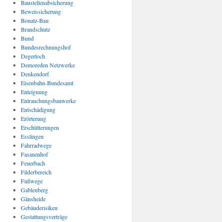
Baustellenabsicherung
Beweissicherung
Bonatz-Bau
Brandschutz
Bund
Bundesrechnungshof
Degerloch
Demoreden Netzwerke
Denkendorf
Eisenbahn-Bundesamt
Enteignung
Entrauchungsbauwerke
Entschädigung
Erörterung
Erschütterungen
Esslingen
Fahrradwege
Fasanenhof
Feuerbach
Filderbereich
Fußwege
Gablenberg
Gänsheide
Gebäuderisiken
Gestattungsverträge