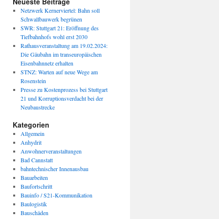
Neueste Beiträge
Netzwerk Kernerviertel: Bahn soll
Schwallbauwerk begrünen
SWR: Stuttgart 21: Eröffnung des
Tiefbahnhofs wohl erst 2030
Rathausveranstaltung am 19.02.2024:
Die Gäubahn im transeuropäischen
Eisenbahnnetz erhalten
STNZ: Warten auf neue Wege am
Rosenstein
Presse zu Kostenprozess bei Stuttgart
21 und Korruptionsverdacht bei der
Neubaustrecke
Kategorien
Allgemein
Anhydrit
Anwohnerveranstaltungen
Bad Cannstatt
bahntechnischer Innenausbau
Bauarbeiten
Baufortschritt
Bauinfo / S21-Kommunikation
Baulogistik
Bauschäden