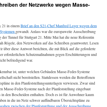
chreiben der Netzwerke wegen Masse-
k 21 in einem
Brief an den S21-Chef Manfred Leger wegen dem
r-Systemen
gewandt. Anlass war die europaweite Ausschreibung
 der Tunnel für Stuttgart 21. Mitte Mai hat die neue Referentin
arah Rögele, den Netzwerken auf das Schreiben geantwortet. Lesen
r über diese Antwort berichten, die mit Blick auf die geforderte
der erforderlichen Schutzmaßnahmen gegen Erschütterungen und
icht befriedigend war.
erkennbar ist, unter welchen Gebäuden Masse-Feder-Systeme
ellschaft nicht bereitstellen. Stattdessen werden die Betroffenen
spläne in den Planfeststellungsunterlagen verwiesen. Zwar sind
nen Masse-Feder-Systeme nach der Planfeststellung eingebaut
n in den Bescheiden enthalten. Doch es ist für Anwohner kaum
ben in die im Netz schwer auffindbaren Übersichtspläne zu
gaben zwischen der Planfeststellung und der Ausschreibung