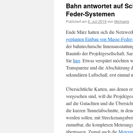
Bahn antwortet auf S
Feder-Systemen
Publiziert am
6. Juli 2019
von
Michaela
Ende März hatten sich die Netzwer
geplanten Einbau von Masse-Fede
der bahntechnische Innenausstattung
Bauinfo der Projektgesellschaft, S
Sie
hier
. Etwas verspätet möchten wi
Transparenz und die Abschätzung 
sekundären Luftschall, erst einmal n
Übersichtliche Karten, aus denen 
vorgesehen sind, will die Projektges
auf die Gutachten und die Übersicht
die kurzen Tunnelabschnitte, in de
werden sollen, mit Streckenangabe
zumutbar, die komplexen Meteranga
übertragen. Zumal auch die
Meteran