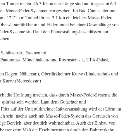
schen Tunnel mit ca. 46,3 Kilometer Länge sind auf insgesamt 6,3
ten Masse-Feder-Systemen vorgesehen. Im Bad Cannstatter und
amt 12,71 km Tunnel für ca. 3,1 km ein leichtes Masse-Feder-
Ober-/Untertürkheim und Fildertunnel bei einer Gesamtlänge von
eder-Systeme sind laut den Planfeststllungsbeschlüssen nur
sehen:
 Schützenstr., Fasanenhof
, Panorama-, Mönchhalden- und Rosensteinstr., UFA-Palast,
 Degen, Nähterstr.), Obertürkheimer Kurve (Lindenschul- und
r Kurve (Mercedesstr.)
icht die Hoffnung machen, dass durch Masse-Feder-Systeme die
t spürbar sein werden. Laut dem Gutachter und
 Fritz auf der Untertürkheimer Infoveranstaltung wird der Lärm im
ich sein, nachts auch mit Masse-Feder-System das Geräusch von
ssige Bereich, aber deutlich wahrnehmbar. Auch der Einbau von
 begrenztem Maß die Erschütterungen durch den Bahnverkehr