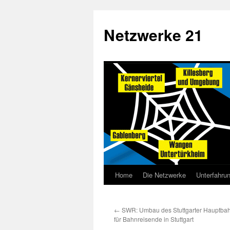
Netzwerke 21
Home
Die Netzwerke
Unterfahru
←
SWR: Umbau des Stuttgarter Hauptb
für Bahnreisende in Stuttgart