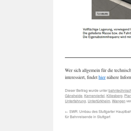
Wer sich allgemein für die techni
interessiert, findet
hier
nähere Infor
Dieser Beitrag wurde unter
bahntechnisc
Gänsheide
,
Kernerviertel
,
Killesberg
,
Plan
Unterfahrung
,
Untertürkheim
,
Wangen
ver
←
SWR: Umbau des Stuttgarter Hauptb
für Bahnreisende in Stuttgart