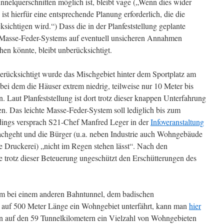
nnelquerschnitten möglich ist, bleibt vage („Wenn dies wider
 ist hierfür eine entsprechende Planung erforderlich, die die
chtigen wird.“) Dass die in der Planfeststellung geplante
 Masse-Feder-Systems auf eventuell unsicheren Annahmen
en könnte, bleibt unberücksichtigt.
erücksichtigt wurde das Mischgebiet hinter dem Sportplatz am
i dem die Häuser extrem niedrig, teilweise nur 10 Meter bis
. Laut Planfeststellung ist dort trotz dieser knappen Unterfahrung
. Das leichte Masse-Feder-System soll lediglich bis zum
rdings versprach S21-Chef Manfred Leger in der
Infoveranstaltung
nachgeht und die Bürger (u.a. neben Industrie auch Wohngebäude
e Druckerei) „nicht im Regen stehen lässt“. Nach den
 trotz dieser Beteuerung ungeschützt den Erschütterungen des
 bei einem anderen Bahntunnel, dem badischen
h auf 500 Meter Länge ein Wohngebiet unterfährt, kann man
hier
gen auf den 59 Tunnelkilometern ein Vielzahl von Wohngebieten