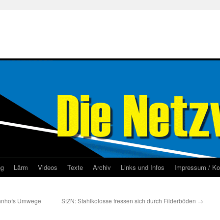
ng
Lärm
Videos
Texte
Archiv
Links und Infos
Impressum / Ko
ahnhofs Umwege
StZN: Stahlkolosse fressen sich durch Filderböden
→