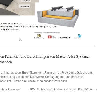
schen Parameter und Berechnungen von Masse-Feder-Systemen
mationen.
her Innenausbau
,
Erschütterungen
,
Fasanenhof
,
Feuerbach
,
Gablenberg
,
feststellung
,
Schreiben Netzwerke
,
Sprengungen
,
Tunnelstrecken
,
öffentlicht. Setze ein Lesezeichen auf den
Permalink
.
ahnhofs Umwege
StZN: Stahlkolosse fressen sich durch Filderböden
→