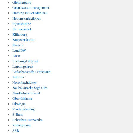
Gleisneigung
Grundwassermanagement
Haftung im Schadensfall
Hebungsinjektionen
Ingenieure22
Kernerviertel
Killesberg
Klageverfahren
Kosten
Land BW
Lärm
Leistungsfähigkeit
Lenkungskreis
Luftschadstoffe / Feinstaub
Münster
Nesenbachdüker
Neubaustrecke Stgt-Ulm
Nordbahnhofviertel
Obertürkheim
Ökologie
Planfeststellung
S-Bahn
Schreiben Netzwerke
Sprengungen
SSB