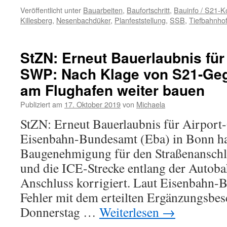
Veröffentlicht unter
Bauarbeiten
,
Baufortschritt
,
Bauinfo / S21-
Killesberg
,
Nesenbachdüker
,
Planfeststellung
,
SSB
,
Tiefbahnho
StZN: Erneut Bauerlaubnis für 
SWP: Nach Klage von S21-Geg
am Flughafen weiter bauen
Publiziert am
17. Oktober 2019
von
Michaela
StZN: Erneut Bauerlaubnis für Airport-
Eisenbahn-Bundesamt (Eba) in Bonn hat
Baugenehmigung für den Straßenanschl
und die ICE-Strecke entlang der Autob
Anschluss korrigiert. Laut Eisenbahn-
Fehler mit dem erteilten Ergänzungsbes
Donnerstag …
Weiterlesen
→