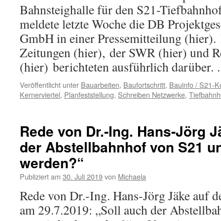
Bahnsteighalle für den S21-Tiefbahnhof 
meldete letzte Woche die DB Projektges
GmbH in einer Pressemitteilung (hier). 
Zeitungen (hier), der SWR (hier) und 
(hier) berichteten ausführlich darüber
Veröffentlicht unter
Bauarbeiten
,
Baufortschritt
,
Bauinfo / S21-
Kernerviertel
,
Planfeststellung
,
Schreiben Netzwerke
,
Tiefbahnh
Rede von Dr.-Ing. Hans-Jörg J
der Abstellbahnhof von S21 un
werden?“
Publiziert am
30. Juli 2019
von
Michaela
Rede von Dr.-Ing. Hans-Jörg Jäke auf 
am 29.7.2019: „Soll auch der Abstellb