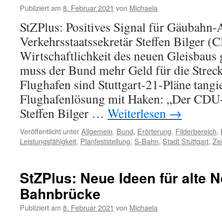
Publiziert am
8. Februar 2021
von
Michaela
StZPlus: Positives Signal für Gäubahn-
Verkehrsstaatssekretär Steffen Bilger (C
Wirtschaftlichkeit des neuen Gleisbaus 
muss der Bund mehr Geld für die Strec
Flughafen sind Stuttgart-21-Pläne tangie
Flughafenlösung mit Haken: „Der CDU-V
Steffen Bilger …
Weiterlesen
→
Veröffentlicht unter
Allgemein
,
Bund
,
Erörterung
,
Filderbereich
,
Leistungsfähigkeit
,
Planfeststellung
,
S-Bahn
,
Stadt Stuttgart
,
Ze
StZPlus: Neue Ideen für alte N
Bahnbrücke
Publiziert am
8. Februar 2021
von
Michaela