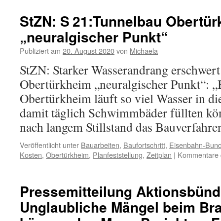
StZN: S 21:Tunnelbau Obertü
„neuralgischer Punkt“
Publiziert am
20. August 2020
von
Michaela
StZN: Starker Wasserandrang erschwert
Obertürkheim „neuralgischer Punkt“: 
Obertürkheim läuft so viel Wasser in di
damit täglich Schwimmbäder füllten kö
nach langem Stillstand das Bauverfahre
Veröffentlicht unter
Bauarbeiten
,
Baufortschritt
,
Eisenbahn-Bun
Kosten
,
Obertürkheim
,
Planfeststellung
,
Zeitplan
|
Kommentare d
Pressemitteilung Aktionsbünd
Unglaubliche Mängel beim Br