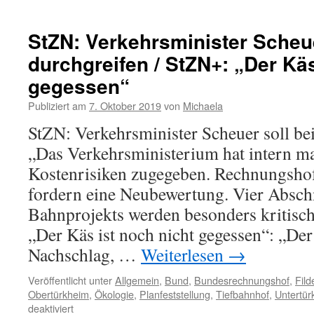
StZN: Verkehrsminister Scheue
durchgreifen / StZN+: „Der Käs
gegessen“
Publiziert am
7. Oktober 2019
von
Michaela
StZN: Verkehrsminister Scheuer soll bei
„Das Verkehrsministerium hat intern m
Kostenrisiken zugegeben. Rechnungsho
fordern eine Neubewertung. Vier Abschn
Bahnprojekts werden besonders kritisc
„Der Käs ist noch nicht gegessen“: „De
Nachschlag, …
Weiterlesen
→
Veröffentlicht unter
Allgemein
,
Bund
,
Bundesrechnungshof
,
Fild
Obertürkheim
,
Ökologie
,
Planfeststellung
,
Tiefbahnhof
,
Untertür
deaktiviert