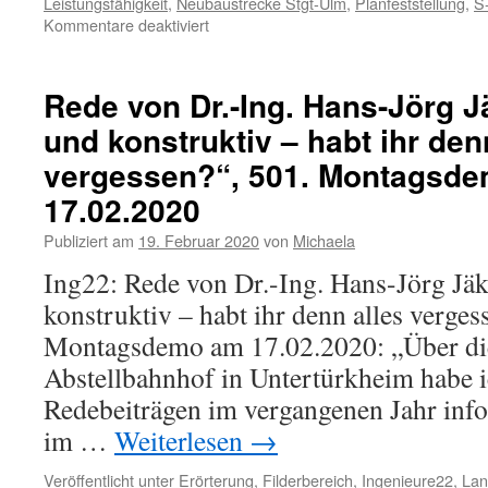
Leistungsfähigkeit
,
Neubaustrecke Stgt-Ulm
,
Planfeststellung
,
S
Kommentare deaktiviert
Rede von Dr.-Ing. Hans-Jörg Jä
und konstruktiv – habt ihr den
vergessen?“, 501. Montagsd
17.02.2020
Publiziert am
19. Februar 2020
von
Michaela
Ing22: Rede von Dr.-Ing. Hans-Jörg Jäk
konstruktiv – habt ihr denn alles verges
Montagsdemo am 17.02.2020: „Über die
Abstellbahnhof in Untertürkheim habe i
Redebeiträgen im vergangenen Jahr inf
im …
Weiterlesen
→
Veröffentlicht unter
Erörterung
,
Filderbereich
,
Ingenieure22
,
La