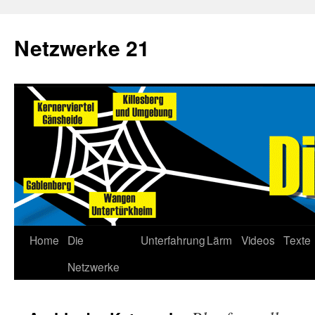
Netzwerke 21
Home
Die
Unterfahrung
Lärm
Videos
Texte
Netzwerke