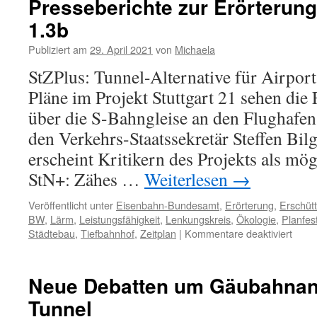
Presseberichte zur Erörterung
1.3b
Publiziert am
29. April 2021
von
Michaela
StZPlus: Tunnel-Alternative für Airpor
Pläne im Projekt Stuttgart 21 sehen di
über die S-Bahngleise an den Flughafen
den Verkehrs-Staatssekretär Steffen Bil
erscheint Kritikern des Projekts als m
StN+: Zähes …
Weiterlesen
→
Veröffentlicht unter
Eisenbahn-Bundesamt
,
Erörterung
,
Erschüt
BW
,
Lärm
,
Leistungsfähigkeit
,
Lenkungskreis
,
Ökologie
,
Planfes
Städtebau
,
Tiefbahnhof
,
Zeitplan
|
Kommentare deaktiviert
Neue Debatten um Gäubahnan
Tunnel