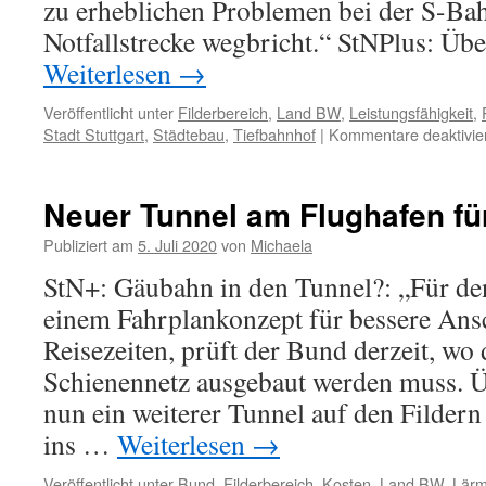
zu erheblichen Problemen bei der S-Bah
Notfallstrecke wegbricht.“ StNPlus: Ü
Weiterlesen
→
Veröffentlicht unter
Filderbereich
,
Land BW
,
Leistungsfähigkeit
,
Stadt Stuttgart
,
Städtebau
,
Tiefbahnhof
|
Kommentare deaktivie
Neuer Tunnel am Flughafen fü
Publiziert am
5. Juli 2020
von
Michaela
StN+: Gäubahn in den Tunnel?: „Für de
einem Fahrplankonzept für bessere Ans
Reisezeiten, prüft der Bund derzeit, wo
Schienennetz ausgebaut werden muss.
nun ein weiterer Tunnel auf den Fildern 
ins …
Weiterlesen
→
Veröffentlicht unter
Bund
,
Filderbereich
,
Kosten
,
Land BW
,
Lär