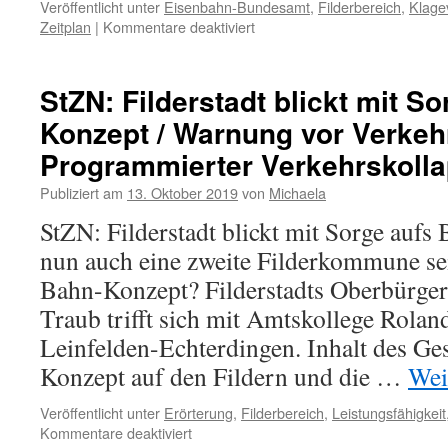
Veröffentlicht unter
Eisenbahn-Bundesamt
,
Filderbereich
,
Klage
Zeitplan
|
Kommentare deaktiviert
StZN: Filderstadt blickt mit S
Konzept / Warnung vor Verkeh
Programmierter Verkehrskoll
Publiziert am
13. Oktober 2019
von
Michaela
StZN: Filderstadt blickt mit Sorge auf
nun auch eine zweite Filderkommune se
Bahn-Konzept? Filderstadts Oberbürger
Traub trifft sich mit Amtskollege Rolan
Leinfelden-Echterdingen. Inhalt des Ge
Konzept auf den Fildern und die …
Wei
Veröffentlicht unter
Erörterung
,
Filderbereich
,
Leistungsfähigkeit
Kommentare deaktiviert