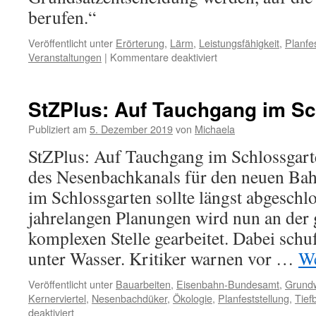
berufen.“
Veröffentlicht unter
Erörterung
,
Lärm
,
Leistungsfähigkeit
,
Planfe
Veranstaltungen
|
Kommentare deaktiviert
StZPlus: Auf Tauchgang im S
Publiziert am
5. Dezember 2019
von
Michaela
StZPlus: Auf Tauchgang im Schlossgart
des Nesenbachkanals für den neuen Bah
im Schlossgarten sollte längst abgeschl
jahrelangen Planungen wird nun an der
komplexen Stelle gearbeitet. Dabei schu
unter Wasser. Kritiker warnen vor …
We
Veröffentlicht unter
Bauarbeiten
,
Eisenbahn-Bundesamt
,
Grund
Kernerviertel
,
Nesenbachdüker
,
Ökologie
,
Planfeststellung
,
Tief
deaktiviert