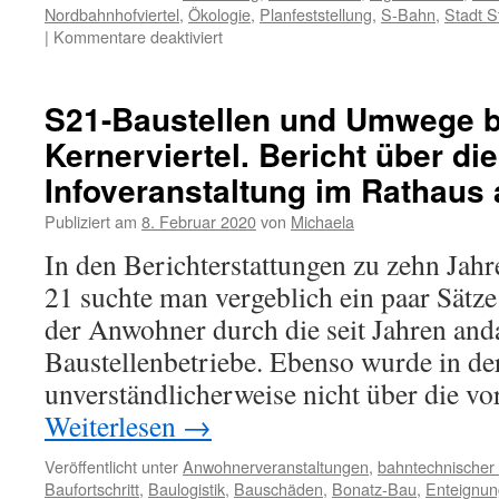
Nordbahnhofviertel
,
Ökologie
,
Planfeststellung
,
S-Bahn
,
Stadt S
|
Kommentare deaktiviert
S21-Baustellen und Umwege bl
Kernerviertel. Bericht über die
Infoveranstaltung im Rathaus
Publiziert am
8. Februar 2020
von
Michaela
In den Berichterstattungen zu zehn Jahre
21 suchte man vergeblich ein paar Sätz
der Anwohner durch die seit Jahren an
Baustellenbetriebe. Ebenso wurde in der
unverständlicherweise nicht über die v
Weiterlesen
→
Veröffentlicht unter
Anwohnerveranstaltungen
,
bahntechnischer
Baufortschritt
,
Baulogistik
,
Bauschäden
,
Bonatz-Bau
,
Enteignun