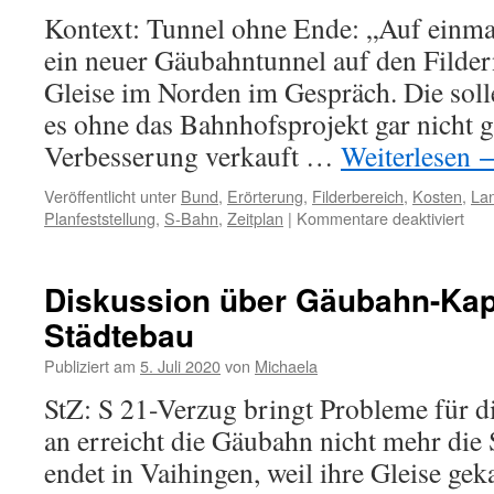
Kontext: Tunnel ohne Ende: „Auf einmal
ein neuer Gäubahntunnel auf den Filder
Gleise im Norden im Gespräch. Die soll
es ohne das Bahnhofsprojekt gar nicht 
Verbesserung verkauft …
Weiterlesen
Veröffentlicht unter
Bund
,
Erörterung
,
Filderbereich
,
Kosten
,
La
Planfeststellung
,
S-Bahn
,
Zeitplan
|
Kommentare deaktiviert
Diskussion über Gäubahn-Ka
Städtebau
Publiziert am
5. Juli 2020
von
Michaela
StZ: S 21-Verzug bringt Probleme für 
an erreicht die Gäubahn nicht mehr die 
endet in Vaihingen, weil ihre Gleise ge