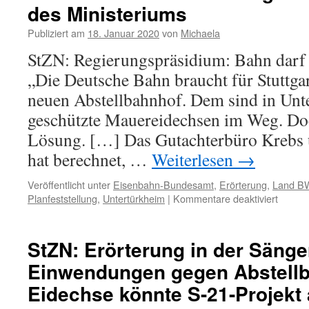
des Ministeriums
Publiziert am
18. Januar 2020
von
Michaela
StZN: Regierungspräsidium: Bahn darf
„Die Deutsche Bahn braucht für Stuttga
neuen Abstellbahnhof. Dem sind in Unt
geschützte Mauereidechsen im Weg. Doc
Lösung. […] Das Gutachterbüro Krebs 
hat berechnet, …
Weiterlesen
→
Veröffentlicht unter
Eisenbahn-Bundesamt
,
Erörterung
,
Land B
Planfeststellung
,
Untertürkheim
|
Kommentare deaktiviert
StZN: Erörterung in der Sänge
Einwendungen gegen Abstellb
Eidechse könnte S-21-Projekt 