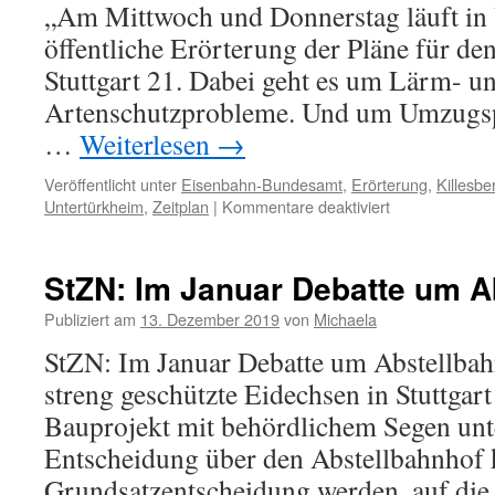
„Am Mittwoch und Donnerstag läuft in 
öffentliche Erörterung der Pläne für de
Stuttgart 21. Dabei geht es um Lärm- u
Artenschutzprobleme. Und um Umzugspl
…
Weiterlesen
→
Veröffentlicht unter
Eisenbahn-Bundesamt
,
Erörterung
,
Killesbe
Untertürkheim
,
Zeitplan
|
Kommentare deaktiviert
StZN: Im Januar Debatte um A
Publiziert am
13. Dezember 2019
von
Michaela
StZN: Im Januar Debatte um Abstellb
streng geschützte Eidechsen in Stuttgart
Bauprojekt mit behördlichem Segen unt
Entscheidung über den Abstellbahnhof 
Grundsatzentscheidung werden, auf die