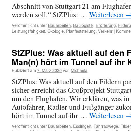
Abschnitt von Stuttgart 21 am Flughafen
werden soll.“ StZPlus: …
Weiterlesen
Veröffentlicht unter
Bauarbeiten
,
Baulogistik
,
Erörterung
,
Filder
Leistungsfähigkeit
,
Ökologie
,
Planfeststellung
,
Verkehr
|
Komment
StZPlus: Was aktuell auf den F
Man(n) hört im Tunnel auf ih
Publiziert am
7. März 2020
von
Michaela
StZPlus: Was aktuell auf den Fildern pa
sicher erreicht das Großprojekt Stuttga
um den Flughafen. Wir erklären, was in 
Autofahrer, Radler und Fußgänger zuk
hört im Tunnel auf ihr …
Weiterlesen
Veröffentlicht unter
Bauarbeiten
,
Esslingen
,
Fahrradwege
,
Filde