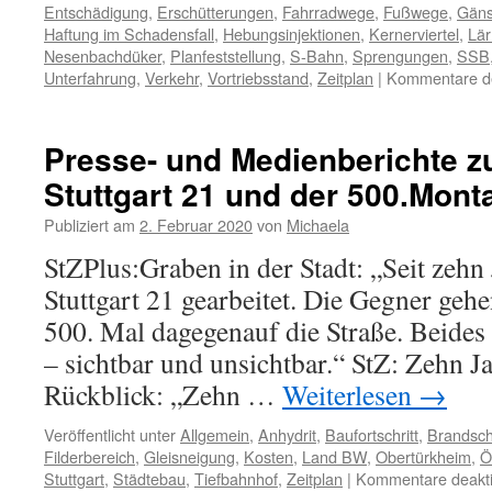
Entschädigung
,
Erschütterungen
,
Fahrradwege
,
Fußwege
,
Gäns
Haftung im Schadensfall
,
Hebungsinjektionen
,
Kernerviertel
,
Lä
Nesenbachdüker
,
Planfeststellung
,
S-Bahn
,
Sprengungen
,
SSB
Unterfahrung
,
Verkehr
,
Vortriebsstand
,
Zeitplan
|
Kommentare de
Presse- und Medienberichte z
Stuttgart 21 und der 500.Mon
Publiziert am
2. Februar 2020
von
Michaela
StZPlus:Graben in der Stadt: „Seit zehn
Stuttgart 21 gearbeitet. Die Gegner g
500. Mal dagegenauf die Straße. Beides 
– sichtbar und unsichtbar.“ StZ: Zehn Ja
Rückblick: „Zehn …
Weiterlesen
→
Veröffentlicht unter
Allgemein
,
Anhydrit
,
Baufortschritt
,
Brandsch
Filderbereich
,
Gleisneigung
,
Kosten
,
Land BW
,
Obertürkheim
,
Ö
Stuttgart
,
Städtebau
,
Tiefbahnhof
,
Zeitplan
|
Kommentare deakti