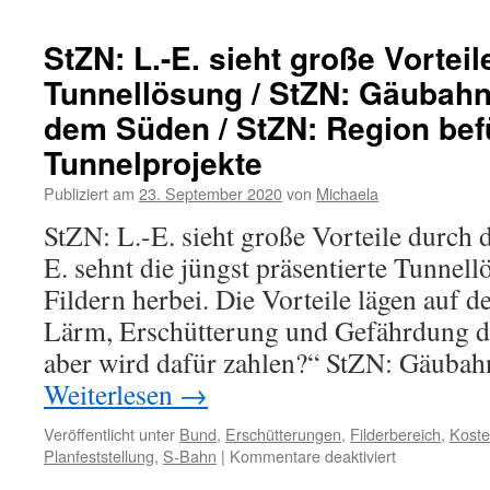
StZN: L.-E. sieht große Vorteil
Tunnellösung / StZN: Gäubahnt
dem Süden / StZN: Region bef
Tunnelprojekte
Publiziert am
23. September 2020
von
Michaela
StZN: L.-E. sieht große Vorteile durch 
E. sehnt die jüngst präsentierte Tunnel
Fildern herbei. Die Vorteile lägen auf 
Lärm, Erschütterung und Gefährdung d
aber wird dafür zahlen?“ StZN: Gäuba
Weiterlesen
→
Veröffentlicht unter
Bund
,
Erschütterungen
,
Filderbereich
,
Kost
Planfeststellung
,
S-Bahn
|
Kommentare deaktiviert