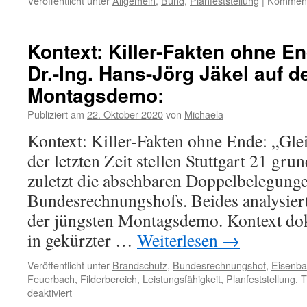
Veröffentlicht unter
Allgemein
,
Bund
,
Planfeststellung
|
Kommenta
Kontext: Killer-Fakten ohne E
Dr.-Ing. Hans-Jörg Jäkel auf d
Montagsdemo:
Publiziert am
22. Oktober 2020
von
Michaela
Kontext: Killer-Fakten ohne Ende: „Gle
der letzten Zeit stellen Stuttgart 21 gru
zuletzt die absehbaren Doppelbelegunge
Bundesrechnungshofs. Beides analysier
der jüngsten Montagsdemo. Kontext do
in gekürzter …
Weiterlesen
→
Veröffentlicht unter
Brandschutz
,
Bundesrechnungshof
,
Eisenb
Feuerbach
,
Filderbereich
,
Leistungsfähigkeit
,
Planfeststellung
,
T
deaktiviert