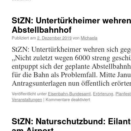
StZN: Untertürkheimer wehren
Abstellbahnhof
Publiziert am
2. Dezember 2019
von
Michaela
StZN: Untertürkheimer wehren sich geg
„Nicht zuletzt wegen 6000 streng gesch
entpuppt sich der geplante Abstellbahn
für die Bahn als Problemfall. Mitte Janu
Antragsunterlagen nun öffentlich erörte
Veröffentlicht unter
Eisenbahn-Bundesamt
,
Erörterung
,
Planfest
Veranstaltungen
|
Kommentare deaktiviert
StZN: Naturschutzbund: Eilan
am Airport