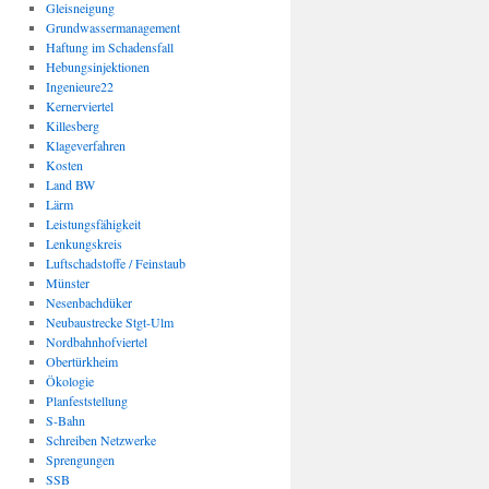
Gleisneigung
Grundwassermanagement
Haftung im Schadensfall
Hebungsinjektionen
Ingenieure22
Kernerviertel
Killesberg
Klageverfahren
Kosten
Land BW
Lärm
Leistungsfähigkeit
Lenkungskreis
Luftschadstoffe / Feinstaub
Münster
Nesenbachdüker
Neubaustrecke Stgt-Ulm
Nordbahnhofviertel
Obertürkheim
Ökologie
Planfeststellung
S-Bahn
Schreiben Netzwerke
Sprengungen
SSB