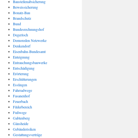
Baustellenabsicherung
Beweissicherung
Bonatz-Bau
Brandschutz
Bund
Bundesrechnungshof
Degerloch
Demoreden Netzwerke
Denkendorf
Eisenbahn-Bundesamt
Enteignung
Entrauchungsbauwerke
Entschädigung
Erörterung
Erschütterungen
Esslingen
Fahrradwege
Fasanenhof
Feuerbach
Filderbereich
Fußwege
Gablenberg
Gänsheide
Gebäuderisiken
Gestattungsverträge