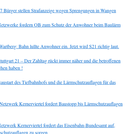
7 Bürger stellen Strafanzeige wegen Sprengungen in Wangen
etzwerke fordern OB zum Schutz der Anwohner beim Baulärm
Wartberg: Bahn lullte Anwohner ein. Jetzt wird S21 richtig laut.
tuttgart 21 – Der Zahltag rückt immer näher und die betroffenen
ehen haben !
austart des Tiefbahnhofs und die Lärmschutzauflagen für das
Netzwerk Kernerviertel fordert Baustopp bis Lärmschutzauflagen
etzwerk Kernerviertel fordert das Eisenbahn-Bundesamt auf,
mschutzauflagen zu sorgen