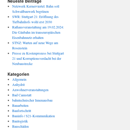
Neueste Beiträge
Netzwerk Kernerviertel: Bahn soll
Schwallbauwerk begrünen
SWR: Stuttgart 21: Eröffnung des
Tiefbahnhofs wohl erst 2030
Rathausveranstaltung am 19.02.2024:
Die Gäubahn im transeuropäischen
Eisenbahnnetz erhalten
STNZ: Warten auf neue Wege am
Rosenstein
Presse zu Kostenprozess bei Stuttgart
21 und Korruptionsverdacht bei der
Neubaustrecke
Kategorien
Allgemein
Anhydrit
Anwohnerveranstaltungen
Bad Cannstatt
bahntechnischer Innenausbau
Bauarbeiten
Baufortschritt
Bauinfo / S21-Kommunikation
Baulogistik
Bauschäden