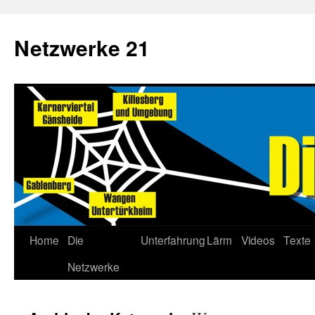
Netzwerke 21
Home
Die
Unterfahrung
Lärm
Videos
Texte
Netzwerke