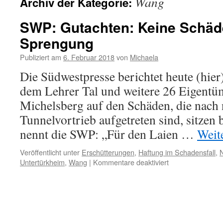
Wang
Archiv der Kategorie:
SWP: Gutachten: Keine Schä
Sprengung
Publiziert am
6. Februar 2018
von
Michaela
Die Südwestpresse berichtet heute (hier
dem Lehrer Tal und weitere 26 Eigent
Michelsberg auf den Schäden, die nach
Tunnelvortrieb aufgetreten sind, sitzen
nennt die SWP: „Für den Laien …
Weit
Veröffentlicht unter
Erschütterungen
,
Haftung im Schadensfall
,
Untertürkheim
,
Wang
|
Kommentare deaktiviert