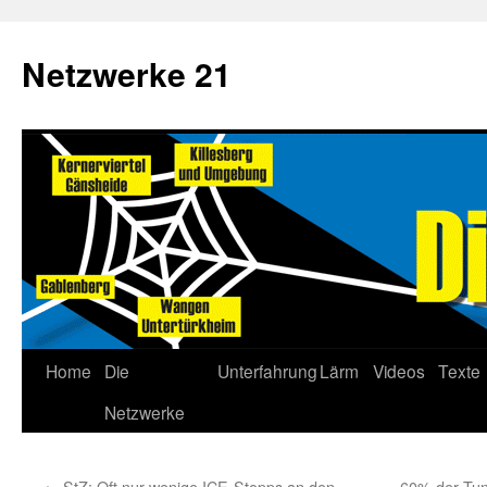
Netzwerke 21
Home
Die
Unterfahrung
Lärm
Videos
Texte
Netzwerke
←
StZ: Oft nur wenige ICE-Stopps an den
60% der Tunn