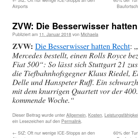
Airports
Baufortschr
ZVW: Die Besserwisser hatten
Publiziert am
11. Januar 2018
von
Michaela
ZVW:
Die Besserwisser hatten Recht
: „
Mercedes bestellt, einen Rolls Royce bez
Fiat 500“: So lässt sich Stuttgart 21 z
die Tiefbahnhofsgegner Klaus Riedel, E
Delle und Hanspeter Ruff. Ein schwarz
mit dem knurrigen Quartett vor der 40
kommende Woche.“
Dieser Beitrag wurde unter
Allgemein
,
Kosten
,
Leistungsfähigkei
ein Lesezeichen auf den
Permalink
.
←
StZ: Oft nur wenige ICE-Stopps an den
60% der Tunn