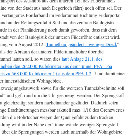
ransport des Aushubs aus dem unteren Teil des Fildertunnels
ne von der Stadt aus nach Degerloch fährt) noch offen sei. Der
verlängertes Förderband im Fildertunnel Richtung Filderportal
band an der Rettungszufahrt Süd und die zentrale Baulogistik
urde in der Planänderung noch damit geworben, dass mit dem
tadt von der Baulogistik der unteren Filderröhre entlastet wird.
ldung vom August 2012 „
Tunnelbau geändert – weniger Dreck
“
lls der Abraum der unteren Fildertunnelröhre über die
nnel laufen soll, so wären dies
laut Anlage 21.1. des
2. neben den 262.000 Kubikmeter aus dem Tunnel PFA 1.6a
is zu 568.000 Kubikmeter (!) aus dem PFA 1.2
.. Und damit eine
er innerstädtischen Wohngebiete.
rzweigungsbauwerk sowie für die weiteren Tunnelabschnitte soll
nd“ und ggf. rund um die Uhr gesprengt werden. Der Sprengstoff
t gleichzeitig, sondern nacheinander gezündet. Dadurch seien
inge Erschütterungen messbar (aktuell max. 1/10 des Grenzwertes
rden die Bohrlöcher wegen der Quellgefahr zudem trocken
ldung wird in der Nähe der Tunnelwände weniger Sprengstoff
n über die Sprengungen werden auch unterhalb der Wohngebiete