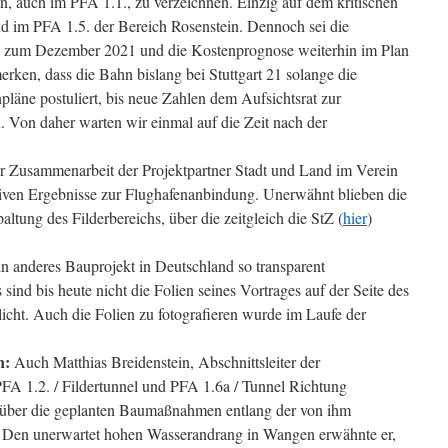
hen, auch im PFA 1.1., zu verzeichnen. Einzig auf dem kritischen
nd im PFA 1.5. der Bereich Rosenstein. Dennoch sei die
21 zum Dezember 2021 und die Kostenprognose weiterhin im Plan
rken, dass die Bahn bislang bei Stuttgart 21 solange die
pläne postuliert, bis neue Zahlen dem Aufsichtsrat zur
Von daher warten wir einmal auf die Zeit nach der
der Zusammenarbeit der Projektpartner Stadt und Land im Verein
itiven Ergebnisse zur Flughafenanbindung. Unerwähnt blieben die
tung des Filderbereichs, über die zeitgleich die StZ (
hier
)
in anderes Bauprojekt in Deutschland so transparent
ind bis heute nicht die Folien seines Vortrages auf der Seite des
cht. Auch die Folien zu fotografieren wurde im Laufe der
n:
Auch Matthias Breidenstein, Abschnittsleiter der
PFA 1.2. / Fildertunnel und PFA 1.6a / Tunnel Richtung
e über die geplanten Baumaßnahmen entlang der von ihm
. Den unerwartet hohen Wasserandrang in Wangen erwähnte er,