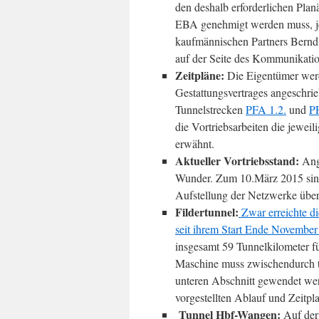
den deshalb erforderlichen Plan
EBA genehmigt werden muss, jed
kaufmännischen Partners Bernd 
auf der Seite des Kommunikatio
Zeitpläne:
Die Eigentümer werd
Gestattungsvertrages angeschrie
Tunnelstrecken
PFA 1.2.
und
P
die Vortriebsarbeiten die jewei
erwähnt.
Aktueller Vortriebsstand:
Ange
Wunder. Zum 10.März 2015 sind
Aufstellung der Netzwerke über 
Fildertunnel:
Zwar erreichte di
seit ihrem Start Ende Novembe
insgesamt 59 Tunnelkilometer fü
Maschine muss zwischendurch t
unteren Abschnitt gewendet wer
vorgestellten Ablauf und Zeitpl
Tunnel Hbf-Wangen:
Auf der