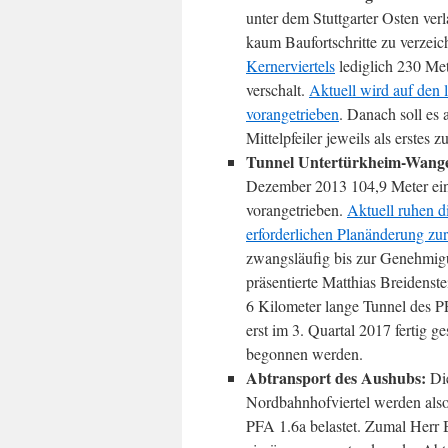
unter dem Stuttgarter Osten ver
kaum Baufortschritte zu verze
Kernerviertels
lediglich 230 Met
verschalt.
Aktuell wird auf den
vorangetrieben
. Danach soll es
Mittelpfeiler jeweils als erstes
Tunnel Untertürkheim-Wang
Dezember 2013 104,9 Meter ein
vorangetrieben.
Aktuell ruhen 
erforderlichen Planänderung zur
zwangsläufig bis zur Genehmig
präsentierte Matthias Breidenst
6 Kilometer lange Tunnel des P
erst im 3. Quartal 2017 fertig ge
begonnen werden.
Abtransport des Aushubs:
Die
Nordbahnhofviertel werden also
PFA 1.6a belastet. Zumal Herr 