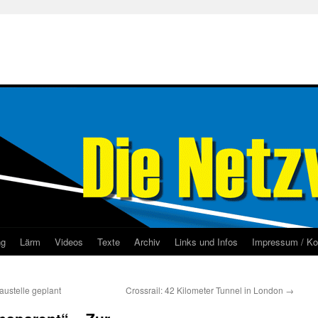
ng
Lärm
Videos
Texte
Archiv
Links und Infos
Impressum / Ko
ustelle geplant
Crossrail: 42 Kilometer Tunnel in London
→