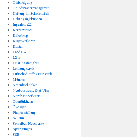
Gleisneigung
Grundwassermanagement
Haftung im Schadensfall
Hebungsinjektionen
Ingenieure22
Kernerviertel
Killesberg
Klageverfahren
Kosten
Land BW
Lärm
Leistungsfähigkeit
Lenkungskreis
Luftschadstoffe / Feinstaub
Münster
Nesenbachdüker
Neubaustrecke Stgt-Ulm
Nordbahnhofviertel
Obertürkheim
Ökologie
Planfeststellung
S-Bahn
Schreiben Netzwerke
Sprengungen
SSB