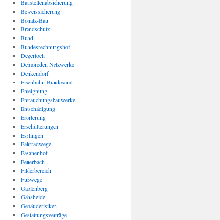
Baustellenabsicherung
Beweissicherung
Bonatz-Bau
Brandschutz
Bund
Bundesrechnungshof
Degerloch
Demoreden Netzwerke
Denkendorf
Eisenbahn-Bundesamt
Enteignung
Entrauchungsbauwerke
Entschädigung
Erörterung
Erschütterungen
Esslingen
Fahrradwege
Fasanenhof
Feuerbach
Filderbereich
Fußwege
Gablenberg
Gänsheide
Gebäuderisiken
Gestattungsverträge