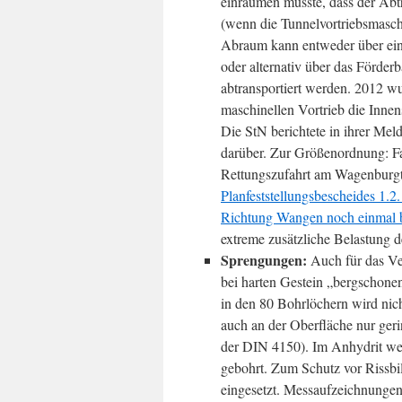
einräumen musste, dass der Abt
(wenn die Tunnelvortriebsmaschi
Abraum kann entweder über ein 
oder alternativ über das Förder
abtransportiert werden. 2012 w
maschinellen Vortrieb die Innens
Die StN berichtete in ihrer Me
darüber. Zur Größenordnung: Fa
Rettungszufahrt am Wagenburgtu
Planfeststellungsbescheides 1.
Richtung Wangen noch einmal b
extreme zusätzliche Belastung d
Sprengungen:
Auch für das Ve
bei harten Gestein „bergschone
in den 80 Bohrlöchern wird nich
auch an der Oberfläche nur ger
der DIN 4150). Im Anhydrit we
gebohrt. Zum Schutz vor Rissbi
eingesetzt. Messaufzeichnunge