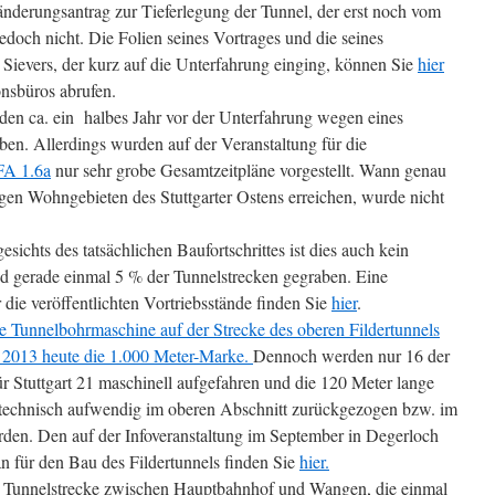
änderungsantrag zur Tieferlegung der Tunnel, der erst noch vom
och nicht. Die Folien seines Vortrages und die seines
Sievers, der kurz auf die Unterfahrung einging, können Sie
hier
nsbüros abrufen.
en ca. ein halbes Jahr vor der Unterfahrung wegen eines
ben. Allerdings wurden auf der Veranstaltung für die
FA 1.6a
nur sehr grobe Gesamtzeitpläne vorgestellt. Wann genau
ligen Wohngebieten des Stuttgarter Ostens erreichen, wurde nicht
sichts des tatsächlichen Baufortschrittes ist dies auch kein
 gerade einmal 5 % der Tunnelstrecken gegraben. Eine
die veröffentlichten Vortriebsstände finden Sie
hier
.
e Tunnelbohrmaschine auf der Strecke des oberen Fildertunnels
r 2013 heute die 1.000 Meter-Marke.
Dennoch werden nur 16 der
r Stuttgart 21 maschinell aufgefahren und die 120 Meter lange
echnisch aufwendig im oberen Abschnitt zurückgezogen bzw. im
den. Den auf der Infoveranstaltung im September in Degerloch
an für den Bau des Fildertunnels finden Sie
hier.
 Tunnelstrecke zwischen Hauptbahnhof und Wangen, die einmal