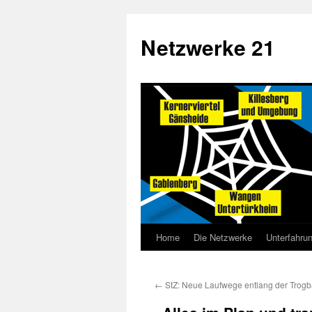
Netzwerke 21
Home
Die Netzwerke
Unterfahru
←
StZ: Neue Laufwege entlang der Trogba