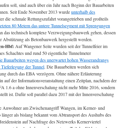
laufen soll, sind auch über ein Jahr nach Beginn der Bauarbeiten
ichnen. Seit Ende November 2013 wurde
unterhalb des
er die schmale Rettungszufahrt vorangetrieben und großteils
 letzten 80 Metern das untere Tunnelsegment mit Sprengungen
 an das technisch komplexe Verzweigungsbauwerk gehen, dessen
 zur Abstützung als Betonbauwerk hergestellt werden.
en-Hbf:
Auf Wangener Seite wurden seit der Tunnelfeier im
es Schachtes und rund 50 eigentliche Tunnelmeter
die Bauarbeiten wegen des unerwartet hohen Wasserandrangs
 Tieferlegung der Tunnel
. Die Bauarbeiten werden sich
ung durch das EBA verzögern. Ohne nähere Erläuterung
ein auf der Informationsveranstaltung einen Zeitplan, nachdem der
FA 1.6 a ohne Innenverschalung nicht mehr Mitte 2016, sondern
stellt ist. Dafür soll parallel dazu 2017 mit der Innenverschalung
 Anwohner am Zwischenangriff Wangen, im Kerner- und
 länger als bislang bekannt vom Abtransport des Aushubs des
Breidenstein auf Nachfrage des Netzwerks Kernerviertel