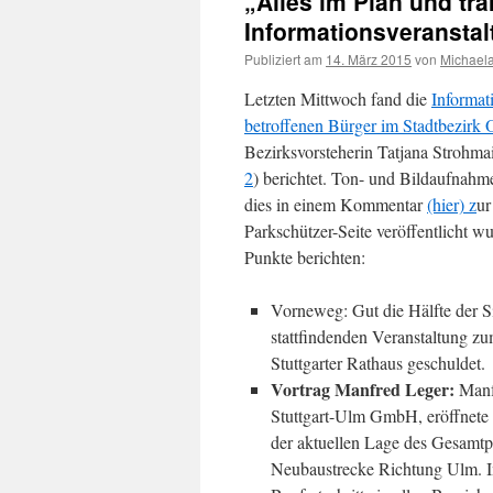
„Alles im Plan und tr
Informationsveranstal
Publiziert am
14. März 2015
von
Michael
Letzten Mittwoch fand die
Informat
betroffenen Bürger im Stadtbezirk 
Bezirksvorsteherin Tatjana Strohmai
2
) berichtet. Ton- und Bildaufnahm
dies in einem Kommentar
(hier) z
ur
Parkschützer-Seite veröffentlicht w
Punkte berichten:
Vorneweg: Gut die Hälfte der Sit
stattfindenden Veranstaltung z
Stuttgarter Rathaus geschuldet.
Vortrag Manfred Leger:
Manfr
Stuttgart-Ulm GmbH, eröffnete 
der aktuellen Lage des Gesamtpr
Neubaustrecke Richtung Ulm. Im