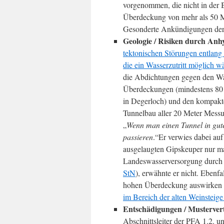
vorgenommen, die nicht in der 
Überdeckung von mehr als 50 M
Gesonderte Ankündigungen der 
Geologie / Risiken durch Anhy
tektonischen Störungen entlang
die ein Wasserzutritt möglich w
die Abdichtungen gegen den Was
Überdeckungen (mindestens 80 
in Degerloch) und den kompakte
Tunnelbau aller 20 Meter Messu
„
Wenn man einen Tunnel in gute
passieren
.“Er verwies dabei au
ausgelaugten Gipskeuper nur ma
Landeswasserversorgung durch d
StN
), erwähnte er nicht. Ebenfa
hohen Überdeckung auswirken 
im Bereich der alten Weinsteig
Entschädigungen / Mustervert
Abschnittsleiter der PFA 1.2. un