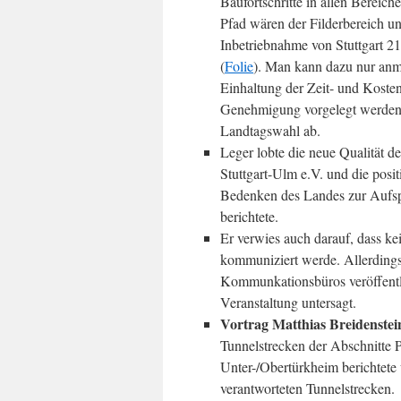
Baufortschritte in allen Bereic
Pfad wären der Filderbereich u
Inbetriebnahme von Stuttgart 
(
Folie
). Man kann dazu nur anme
Einhaltung der Zeit- und Kosten
Genehmigung vorgelegt werden. 
Landtagswahl ab.
Leger lobte die neue Qualität 
Stuttgart-Ulm e.V. und die pos
Bedenken des Landes zur Aufspal
berichtete.
Er verwies auch darauf, dass ke
kommuniziert werde. Allerdings s
Kommunkationsbüros veröffentli
Veranstaltung untersagt.
Vortrag Matthias Breidenstei
Tunnelstrecken der Abschnitte 
Unter-/Obertürkheim berichtet
verantworteten Tunnelstrecken