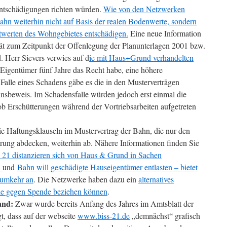
Entschädigungen richten würden.
Wie von den Netzwerken
e Bahn weiterhin nicht auf Basis der realen Bodenwerte, sondern
twerten des Wohngebietes entschädigen.
Eine neue Information
tät zum Zeitpunkt der Offenlegung der Planunterlagen 2001 bzw.
. Herr Sievers verwies auf d
ie mit Haus+Grund verhandelten
 Eigentümer fünf Jahre das Recht habe, eine höhere
Falle eines Schadens gäbe es die in den Musterverträgen
nsbeweis. Im Schadensfalle würden jedoch erst einmal die
b Erschütterungen während der Vortriebsarbeiten aufgetreten
e Haftungsklauseln im Mustervertrag der Bahn, die nur den
hrung abdecken, weiterhin ab. Nähere Informationen finden Sie
21 distanzieren sich von Haus & Grund in Sachen
n
und
Bahn will geschädigte Hauseigentümer entlasten – bietet
tumkehr an
. Die Netzwerke haben dazu ein
alternatives
 Sie gegen Spende beziehen können
.
and:
Zwar wurde bereits Anfang des Jahres im Amtsblatt der
t, dass auf der webseite
www.biss-21.de
„demnächst“ grafisch