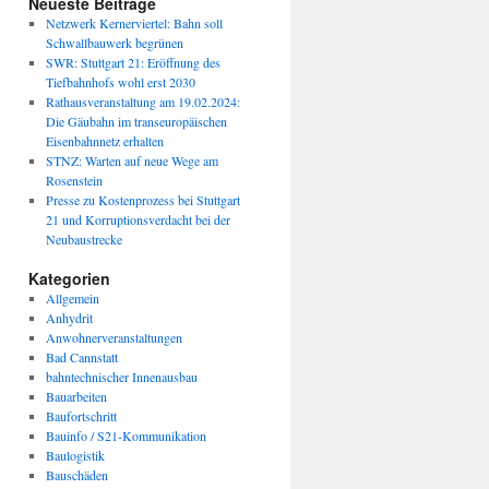
Neueste Beiträge
Netzwerk Kernerviertel: Bahn soll
Schwallbauwerk begrünen
SWR: Stuttgart 21: Eröffnung des
Tiefbahnhofs wohl erst 2030
Rathausveranstaltung am 19.02.2024:
Die Gäubahn im transeuropäischen
Eisenbahnnetz erhalten
STNZ: Warten auf neue Wege am
Rosenstein
Presse zu Kostenprozess bei Stuttgart
21 und Korruptionsverdacht bei der
Neubaustrecke
Kategorien
Allgemein
Anhydrit
Anwohnerveranstaltungen
Bad Cannstatt
bahntechnischer Innenausbau
Bauarbeiten
Baufortschritt
Bauinfo / S21-Kommunikation
Baulogistik
Bauschäden