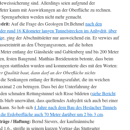
Beweissicherung sind. Allerdings seien aufgrund der
eter kaum mit Auswirkungen an der Oberfläche zu rechnen.
Sprengarbeiten werden nicht mehr gemacht.
drit:
Auf die Frage des Geologen Dr.Behmel
nach den
 der rund 16 Kilometer langen Tunnelstrecken im Anhydrit, über
är
e, ging der Abschnittsleiter nur ausweichend ein. Er verwies auf
sereintritt an den Übergangszonen, auf die hohen
Meter entlang der Gänsheide und Gablenberg und bis 200 Meter
n, festen Baugrund. Matthias Breidenstein betonte, dass beim
ngen stattfinden wurden und kommentierte dies mit den Worten:
r Qualität baut, dann darf an der Oberfläche nichts
f die Senkungen entlang der Rettungszufahrt, die im weichen
ximal 2 cm betrugen. Dass bei der Unterfahrung der
en schmalen Rettungstunnel sich Risse bildeten (
siehe Bericht
lls blieb unerwähnt, dass quellendes Anhydrit sich auch bei einer
kann. So hob sich
4 Jahre nach dem Bau des Heslacher Tunnels
e
die Erdoberfläche auch 70 Meter darüber
um 2 bis 3 cm
.
räge / Haftung:
Bernd Sievers, der kaufmännische
d 1.6., streifte in seinem kurzen Vortrag das Stuttgarter