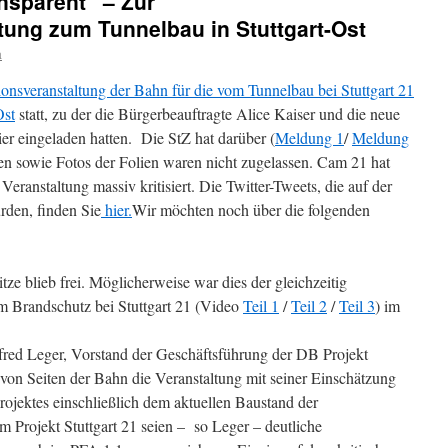
ansparent“ – Zur
tung zum Tunnelbau in Stuttgart-Ost
a
ionsveranstaltung der Bahn für die vom Tunnelbau bei Stuttgart 21
Ost
statt, zu der die Bürgerbeauftragte Alice Kaiser und die neue
er eingeladen hatten. Die StZ hat darüber (
Meldung 1
/
Meldung
en sowie Fotos der Folien waren nicht zugelassen. Cam 21 hat
 Veranstaltung massiv kritisiert. Die Twitter-Tweets, die auf der
urden, finden Sie
hier.
Wir möchten noch über die folgenden
ze blieb frei. Möglicherweise war dies der gleichzeitig
um Brandschutz bei Stuttgart 21 (Video
Teil 1
/
Teil 2
/
Teil 3
) im
ed Leger, Vorstand der Geschäftsführung der DB Projekt
von Seiten der Bahn die Veranstaltung mit seiner Einschätzung
ojektes einschließlich dem aktuellen Baustand der
 Projekt Stuttgart 21 seien – so Leger – deutliche