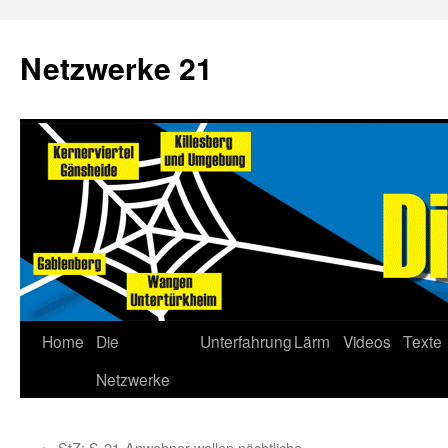
Netzwerke 21
Home
Die
Unterfahrung
Lärm
Videos
Texte
Netzwerke
←
StZ: S-21-Anwohner wollen nächtliche