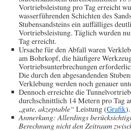
Vortriebsleistung pro Tag erreicht wu
wasserführenden Schichten des Sandst
Stubensandsteins ein auffälliges deut
Vortriebsleistung. Täglich wurden n
Tag erreicht.
Ursache für den Abfall waren Verkle
am Bohrkopf, die häufigere Werkzeu
Vortriebsunterbrechungen erforderli
Die durch den abgesandenden Stubens
Verklebung werden noch genauer unte
Dennoch erreichte die Tunnelvortrie
durchschnittlich 14 Metern pro Tag au
„
gute, akzeptable“
Leistung (
Grafik
).
Anmerkung: Allerdings berücksichtigt
Berechnung nicht den Zeitraum zwis