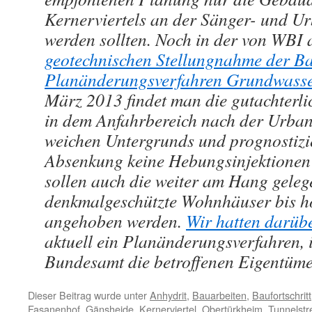
Kernerviertels an der Sänger- und U
werden sollten. Noch in der von WBI 
geotechnischen Stellungnahme der B
Planänderungsverfahren Grundwas
März 2013 findet man die gutachterli
in dem Anfahrbereich nach der Urbans
weichen Untergrunds und prognostizi
Absenkung keine Hebungsinjektionen e
sollen auch die weiter am Hang gele
denkmalgeschützte Wohnhäuser bis h
angehoben werden.
Wir hatten darübe
aktuell ein Planänderungsverfahren,
Bundesamt die betroffenen Eigentüme
Dieser Beitrag wurde unter
Anhydrit
,
Bauarbeiten
,
Baufortschritt
Fasanenhof
,
Gänsheide
,
Kernerviertel
,
Obertürkheim
,
Tunnelstr