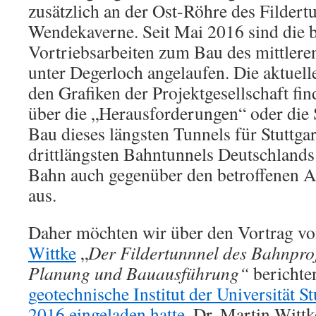
zusätzlich an der Ost-Röhre des Fildert
Wendekaverne. Seit Mai 2016 sind die
Vortriebsarbeiten zum Bau des mittlere
unter Degerloch angelaufen. Die aktuell
den Grafiken der Projektgesellschaft fi
über die „Herausforderungen“ oder die
Bau dieses längsten Tunnels für Stuttga
drittlängsten Bahntunnels Deutschlands 
Bahn auch gegenüber den betroffenen 
aus.
Daher möchten wir über den Vortrag v
Wittke
„
Der Fildertunnnel des Bahnproj
Planung und Bauausführung“
berichte
geotechnische Institut der Universität S
2016 eingeladen hatte
. Dr. Martin Wittk