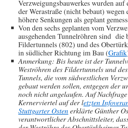
Verzweigungsbauwerkes wurden auf d
der Werastraße (nicht bebaut) wegen 
höhere Senkungen als geplant gemess
Von den sechs geplanten vom Verzw
ausgehenden Tunnelröhren sind die 
Fildertunnels (802) und des Obertür
in südlicher Richtung im Bau (
Grafik
Anmerkung: Bis heute ist der Tunnelv
Weströhren des Fildertunnels und de
Tunnels, die vom südwestlichen Verz
gebaut werden sollen, entgegen der 
noch nicht angelaufen. Auf Nachfrage
Kernerviertel auf der l
etzten Infovera
Stuttgarter Osten
erklärte Günther Os
verantwortlicher Abschnittsleiter, das
der Weströhre des Obertürkheimer Tunn