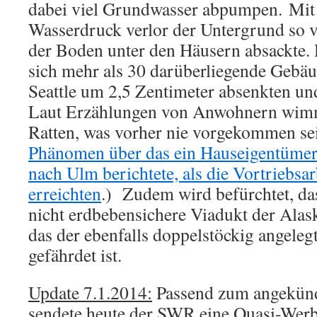
dabei viel Grundwasser abpumpen. Mi
Wasserdruck verlor der Untergrund so vie
der Boden unter den Häusern absackte. 
sich mehr als 30 darüberliegende Gebä
Seattle um 2,5 Zentimeter absenkten und
Laut Erzählungen von Anwohnern wimml
Ratten, was vorher nie vorgekommen sei
Phänomen über das ein Hauseigentümer
nach Ulm berichtete, als die Vortriebsa
erreichten
.) Zudem wird befürchtet, da
nicht erdbebensichere Viadukt der Ala
das der ebenfalls doppelstöckig angelegt
gefährdet ist.
Update 7.1.2014:
Passend zum angekündi
sendete heute der SWR eine Quasi-Wer