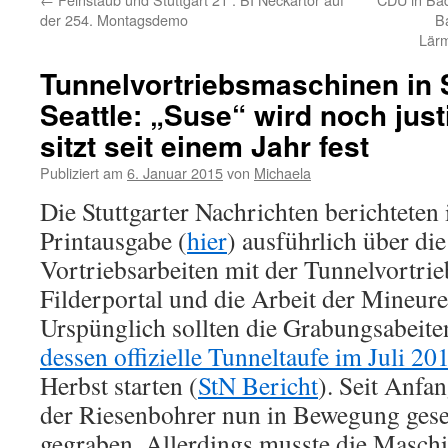
der 254. Montagsdemo
B
Lär
Tunnelvortriebsmaschinen in S
Seattle: „Suse“ wird noch just
sitzt seit einem Jahr fest
Publiziert am
6. Januar 2015
von
Michaela
Die Stuttgarter Nachrichten berichteten 
Printausgabe (
hier
) ausführlich über di
Vortriebsarbeiten mit der Tunnelvortr
Filderportal und die Arbeit der Mineur
Urspünglich sollten die Grabungsabeite
dessen offizielle Tunneltaufe im Juli 201
Herbst starten (
StN Bericht
). Seit Anfa
der Riesenbohrer nun in Bewegung gese
gegraben. Allerdings musste die Maschi