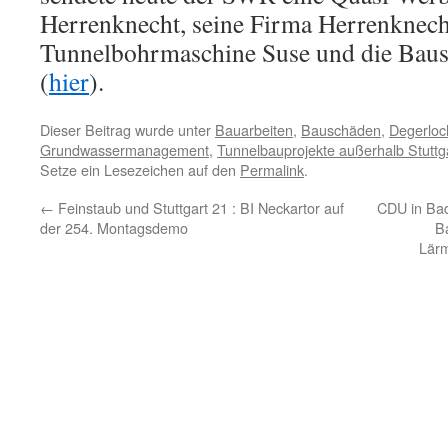
Herrenknecht, seine Firma Herrenknecht
Tunnelbohrmaschine Suse und die Baust
(
hier
).
Dieser Beitrag wurde unter
Bauarbeiten
,
Bauschäden
,
Degerloc
Grundwassermanagement
,
Tunnelbauprojekte außerhalb Stuttg
Setze ein Lesezeichen auf den
Permalink
.
←
Feinstaub und Stuttgart 21 : BI Neckartor auf
CDU in Bad 
der 254. Montagsdemo
B
Lär