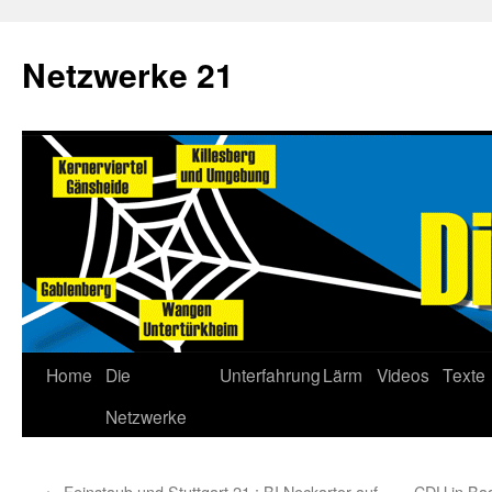
Netzwerke 21
Home
Die
Unterfahrung
Lärm
Videos
Texte
Netzwerke
←
Feinstaub und Stuttgart 21 : BI Neckartor auf
CDU in Bad 