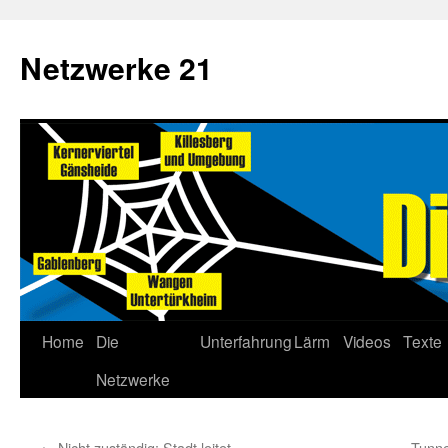
Netzwerke 21
Home
Die
Unterfahrung
Lärm
Videos
Texte
Netzwerke
←
Nicht zuständig: Stadt leitet
Tunne