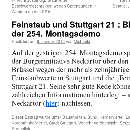
Beschwerdeschreiben wegen Sprengungen in
Seattle: 
Wangen an das EBA
Feinstaub und Stuttgart 21 : B
der 254. Montagsdemo
Publiziert am
6. Januar 2015
von
Michaela
Auf der gestrigen 254. Montagsdemo sp
der Bürgerinitiative Neckartor über den
Brüssel wegen der mehr als zehnjährige
Feinstaubwerte in Stuttgart und die „Fe
Stuttgart 21. Seine sehr gute Rede könn
zahlreichen Informationen hinterlegt – 
Neckartor (
hier
) nachlesen.
Dieser Beitrag wurde unter
Bauarbeiten
,
Bund
,
Kernerviertel
,
L
Nordbahnhofviertel
,
Stadt Stuttgart
,
Verkehr
veröffentlicht. Set
Permalink
.