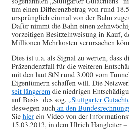
sogenannten „Stuttgarter Gutachtens“ ni
um einen Differenzbetrag von rund 18.
ursprünglich einmal von der Bahn zuge
Dafür nimmt die Bahn einen zehnwöchi
vorzeitigen Besitzeinweisung in Kauf, d
Millionen Mehrkosten verursachen könn
Dies ist u.a. als Signal zu werten, dass 
Präzendenzfall für die weiteren Entsc
mit den laut StN rund 3.000 vom Tunne
Eigentümern schaffen will. Die Netzwer
seit längerem
die niedrigen Entschädig
auf Basis des sog.
„Stuttgarter Gutach
deswegen auch
an den Bundesrechnung
Sie
hier
ein Video von der Informations
15.03.2013, in dem Ulrich Hangleiter –