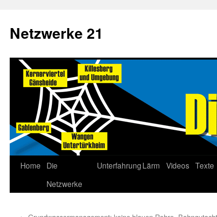
Netzwerke 21
Home
Die
Unterfahrung
Lärm
Videos
Texte
Netzwerke
←
Grundwassermanagement: keine blauen Rohre
Bahngutacht