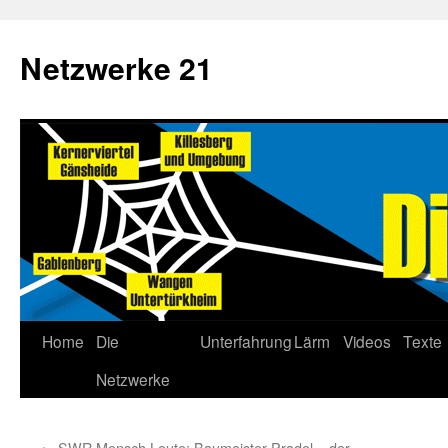
Netzwerke 21
Home
Die
Unterfahrung
Lärm
Videos
Texte
Netzwerke
←
SWR Mensch Leute: Baumeister Pradel – der