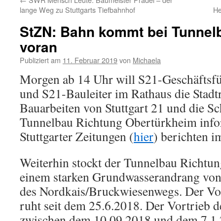
lange Weg zu Stuttgarts Tiefbahnhof
He
StZN: Bahn kommt bei Tunnel
voran
Publiziert am
11. Februar 2019
von
Michaela
Morgen ab 14 Uhr will S21-Geschäftsf
und S21-Bauleiter im Rathaus die Stadtr
Bauarbeiten von Stuttgart 21 und die S
Tunnelbau Richtung Obertürkheim info
Stuttgarter Zeitungen (
hier
) berichten i
Weiterhin stockt der Tunnelbau Richt
einem starken Grundwasserandrang von 
des Nordkais/Bruckwiesenwegs. Der Vor
ruht seit dem
25.6.2018. Der Vortrieb d
zwischen dem 10.09.2018 und dem 7.1.20