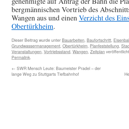
genehmigte auf Antrag der Bahn die Pl
bergmännischen Vortrieb des Abschnit
Wangen aus und einen
Verzicht des Ei
Obertürkheim
.
Dieser Beitrag wurde unter
Bauarbeiten
,
Baufortschritt
,
Eisenba
Grundwassermanagement
,
Obertürkheim
,
Planfeststellung
,
Stad
Veranstaltungen
,
Vortriebsstand
,
Wangen
,
Zeitplan
veröffentlich
Permalink
.
←
SWR Mensch Leute: Baumeister Pradel – der
lange Weg zu Stuttgarts Tiefbahnhof
He