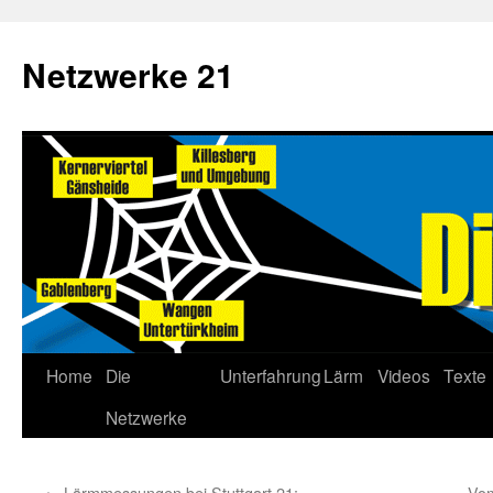
Netzwerke 21
Home
Die
Unterfahrung
Lärm
Videos
Texte
Netzwerke
←
Lärmmessungen bei Stuttgart 21:
Vom