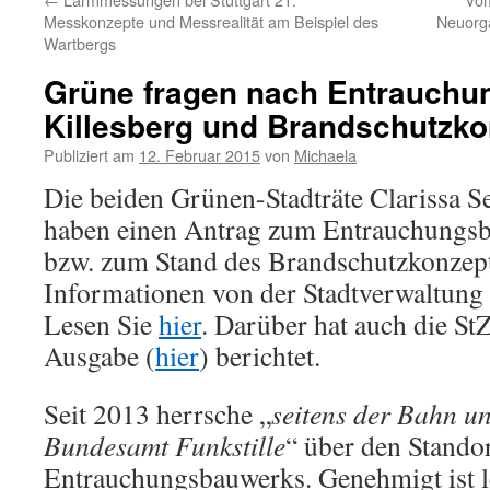
Messkonzepte und Messrealität am Beispiel des
Neuorga
Wartbergs
Grüne fragen nach Entrauch
Killesberg und Brandschutzko
Publiziert am
12. Februar 2015
von
Michaela
Die beiden Grünen-Stadträte Clarissa Se
haben einen Antrag zum Entrauchungsb
bzw. zum Stand des Brandschutzkonzepte
Informationen von der Stadtverwaltung 
Lesen Sie
hier
. Darüber hat auch die StZ
Ausgabe (
hier
) berichtet.
Seit 2013 herrsche „
seitens der Bahn u
Bundesamt Funkstille
“ über den Stando
Entrauchungsbauwerks. Genehmigt ist l