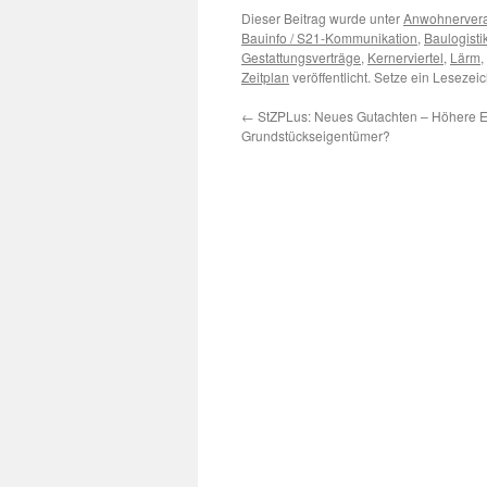
Dieser Beitrag wurde unter
Anwohnervera
Bauinfo / S21-Kommunikation
,
Baulogisti
Gestattungsverträge
,
Kernerviertel
,
Lärm
,
Zeitplan
veröffentlicht. Setze ein Leseze
←
StZPLus: Neues Gutachten – Höhere E
Grundstückseigentümer?