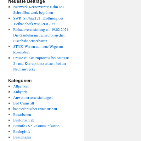
Neueste Beiträge
Netzwerk Kernerviertel: Bahn soll
Schwallbauwerk begrünen
SWR: Stuttgart 21: Eröffnung des
Tiefbahnhofs wohl erst 2030
Rathausveranstaltung am 19.02.2024:
Die Gäubahn im transeuropäischen
Eisenbahnnetz erhalten
STNZ: Warten auf neue Wege am
Rosenstein
Presse zu Kostenprozess bei Stuttgart
21 und Korruptionsverdacht bei der
Neubaustrecke
Kategorien
Allgemein
Anhydrit
Anwohnerveranstaltungen
Bad Cannstatt
bahntechnischer Innenausbau
Bauarbeiten
Baufortschritt
Bauinfo / S21-Kommunikation
Baulogistik
Bauschäden