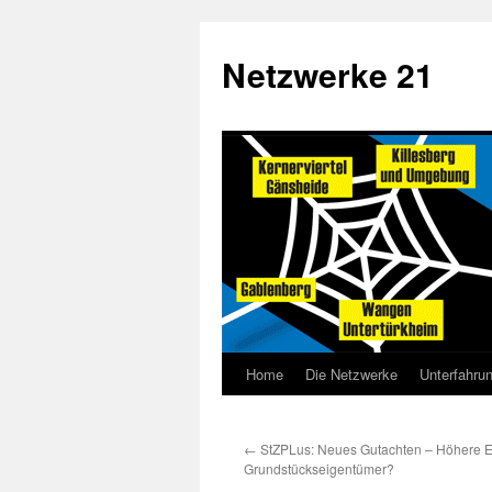
Netzwerke 21
Home
Die Netzwerke
Unterfahru
←
StZPLus: Neues Gutachten – Höhere E
Grundstückseigentümer?