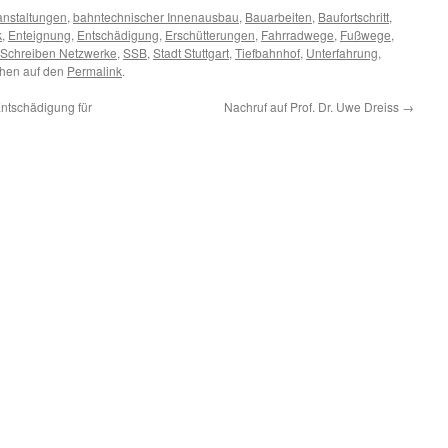
nstaltungen
,
bahntechnischer Innenausbau
,
Bauarbeiten
,
Baufortschritt
,
k
,
Enteignung
,
Entschädigung
,
Erschütterungen
,
Fahrradwege
,
Fußwege
,
Schreiben Netzwerke
,
SSB
,
Stadt Stuttgart
,
Tiefbahnhof
,
Unterfahrung
,
ichen auf den
Permalink
.
ntschädigung für
Nachruf auf Prof. Dr. Uwe Dreiss
→