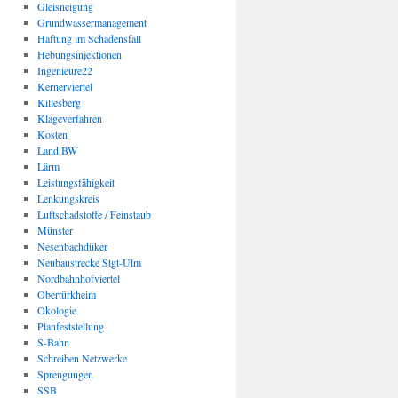
Gleisneigung
Grundwassermanagement
Haftung im Schadensfall
Hebungsinjektionen
Ingenieure22
Kernerviertel
Killesberg
Klageverfahren
Kosten
Land BW
Lärm
Leistungsfähigkeit
Lenkungskreis
Luftschadstoffe / Feinstaub
Münster
Nesenbachdüker
Neubaustrecke Stgt-Ulm
Nordbahnhofviertel
Obertürkheim
Ökologie
Planfeststellung
S-Bahn
Schreiben Netzwerke
Sprengungen
SSB