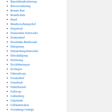
Baustellenabsicherung
Beweissicherung
Bonatz-Bau
Brandschutz
Bund
Bundesrechnungshof
Degerloch
Demoreden Netzwerke
Denkendorf
Eisenbahn-Bundesamt
Enteignung
Entrauchungsbauwerke
Entschädigung
Erörterung
Erschütterungen
Esslingen
Fahrradwege
Fasanenhof
Feuerbach
Filderbereich
Fußwege
Gablenberg
Gänsheide
Gebäuderisiken
Gestattungsverträge