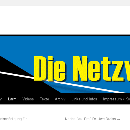
ng
Lärm
Videos
Texte
Archiv
Links und Infos
Impressum / Ko
ntschädigung für
Nachruf auf Prof. Dr. Uwe Dreiss
→