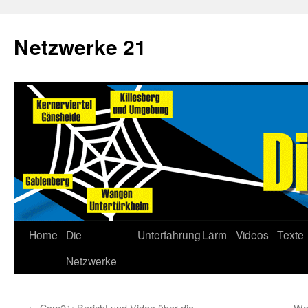
Netzwerke 21
Home
Die
Unterfahrung
Lärm
Videos
Texte
Netzwerke
←
Cam21: Bericht und Video über die
Wei