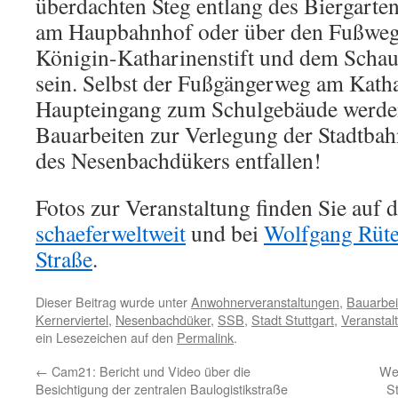
überdachten Steg entlang des Biergarte
am Haupbahnhof oder über den Fußwe
Königin-Katharinenstift und dem Schau
sein. Selbst der Fußgängerweg am Katha
Haupteingang zum Schulgebäude werde
Bauarbeiten zur Verlegung der Stadtba
des Nesenbachdükers entfallen!
Fotos zur Veranstaltung finden Sie auf 
schaeferweltweit
und bei
Wolfgang Rüte
Straße
.
Dieser Beitrag wurde unter
Anwohnerveranstaltungen
,
Bauarbei
Kernerviertel
,
Nesenbachdüker
,
SSB
,
Stadt Stuttgart
,
Veranstal
ein Lesezeichen auf den
Permalink
.
←
Cam21: Bericht und Video über die
Wei
Besichtigung der zentralen Baulogistikstraße
S