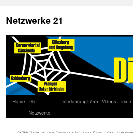
Netzwerke 21
Home
Die
Unterfahrung
Lärm
Videos
Texte
Netzwerke
←
StZN: Bahn will von Stadt 591 Millionen Euro
StN: Hundert