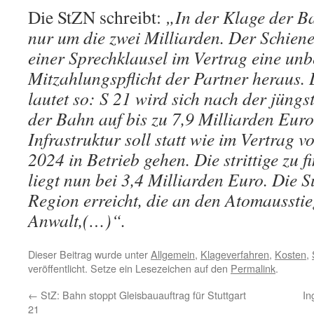
Die StZN schreibt:
„In der Klage der Ba
nur um die zwei Milliarden. Der Schiene
einer Sprechklausel im Vertrag eine unb
Mitzahlungspflicht der Partner heraus. 
lautet so: S 21 wird sich nach der jün
der Bahn auf bis zu 7,9 Milliarden Euro
Infrastruktur soll statt wie im Vertrag
2024 in Betrieb gehen. Die strittige zu
liegt nun bei 3,4 Milliarden Euro. Die
Region erreicht, die an den Atomausstie
Anwalt,(…)“.
Dieser Beitrag wurde unter
Allgemein
,
Klageverfahren
,
Kosten
,
veröffentlicht. Setze ein Lesezeichen auf den
Permalink
.
←
StZ: Bahn stoppt Gleisbauauftrag für Stuttgart
In
21