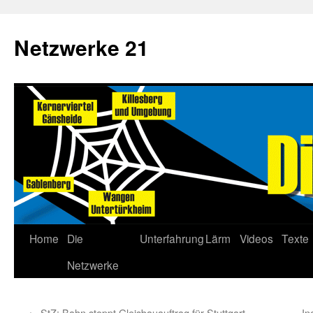
Netzwerke 21
Home
Die
Unterfahrung
Lärm
Videos
Texte
Netzwerke
←
StZ: Bahn stoppt Gleisbauauftrag für Stuttgart
In