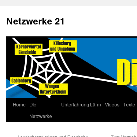
Netzwerke 21
Home
Die
Unterfahrung
Lärm
Videos
Texte
Netzwerke
←
Landesbergdirektion und Eisenbahn-
Zum Vortrieb