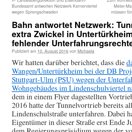
Bundesamt antworten Netzwerk Kernerviertel
Meter-Mar
wegen Sprengschwaden
müssen für
Bahn antwortet Netzwerk: Tun
extra Zwickel in Untertürkhe
fehlender Unterfahrungsrecht
Publiziert am
10. August 2016
von
Michaela
Wir hatten darüber berichtet, dass die
d
Wangen/Untertürkheim bei der DB Proje
Stuttgart-Ulm (PSU) wegen der Unterfa
Wohngebäudes im Lindenschulviertel na
dem in einem Flyer dagestellten Vortri
2016 hatte der Tunnelvortrieb bereits a
Lindenschulstraße unterfahren. Dabei ha
Eigentümer in dieser Straße erst Ende J
dem Regierungspräsidium wegen der vo