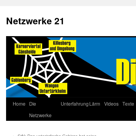
Netzwerke 21
Home
Die
Unterfahrung
Lärm
Videos
Texte
Netzwerke
←
StN: Das unterirdische Gebirge hat seine