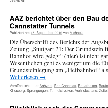
deaktiviert
AAZ berichtet über den Bau d
Cannstatter Tunnels
Publiziert am
15. September 2016
von
Michaela
Die Überschrift des Berichts der Augs
Zeitung „Stuttgart 21: Der Grundstein f
Bahnhof wird gelegt“ (hier) ist nicht g
Wesentlichen geht es weniger um die fü
Grundsteinlegung am „Tiefbahnhof“ a
Weiterlesen
→
Veröffentlicht unter
Anhydrit
,
Bad Cannstatt
,
Bauarbeiten
,
Baufor
Killesberg
,
Sprengungen
,
Tunnelstrecken
,
Vortriebsstand
,
Zeitp