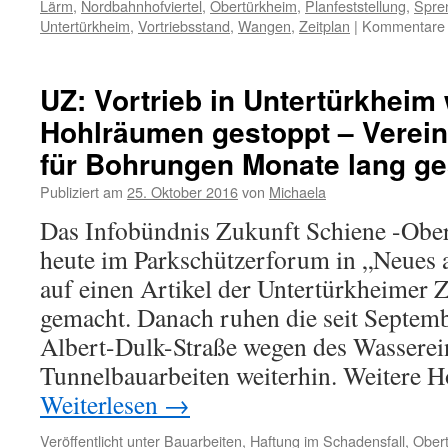
Lärm
,
Nordbahnhofviertel
,
Obertürkheim
,
Planfeststellung
,
Spre
Untertürkheim
,
Vortriebsstand
,
Wangen
,
Zeitplan
|
Kommentare d
UZ: Vortrieb in Untertürkheim
Hohlräumen gestoppt – Verein
für Bohrungen Monate lang ge
Publiziert am
25. Oktober 2016
von
Michaela
Das Infobündnis Zukunft Schiene -Ober
heute im Parkschützerforum in „Neues 
auf einen Artikel der Untertürkheimer
gemacht. Danach ruhen die seit Septem
Albert-Dulk-Straße wegen des Wasserei
Tunnelbauarbeiten weiterhin. Weitere
Weiterlesen
→
Veröffentlicht unter
Bauarbeiten
,
Haftung im Schadensfall
,
Ober