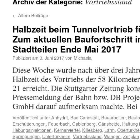
Vortriebsstand
Archiv der Kategorie:
←
Ältere Beiträge
Halbzeit beim Tunnelvortrieb fü
Zum aktuellen Baufortschritt i
Stadtteilen Ende Mai 2017
Publiziert am
3. Juni 2017
von
Michaela
Diese Woche wurde nach über drei Jahr
Halbzeit des Vortriebs der 58 Kilometer
21 erreicht. Die Stuttgarter Zeitung kons
Pressemeldung der Bahn bzw. DB Proje
GmbH darauf aufmerksam machte. Be
Veröffentlicht unter
Anhydrit
,
Bad Cannstatt
,
Bauarbeiten
,
Baufor
Erschütterungen
,
Feuerbach
,
Gablenberg
,
Gänsheide
,
Haftung 
Hebungsinjektionen
,
Kernerviertel
,
Killesberg
,
Lärm
,
Obertürkhe
Sprengungen
,
Untertürkheim
,
Vortriebsstand
,
Wangen
,
Zeitplan