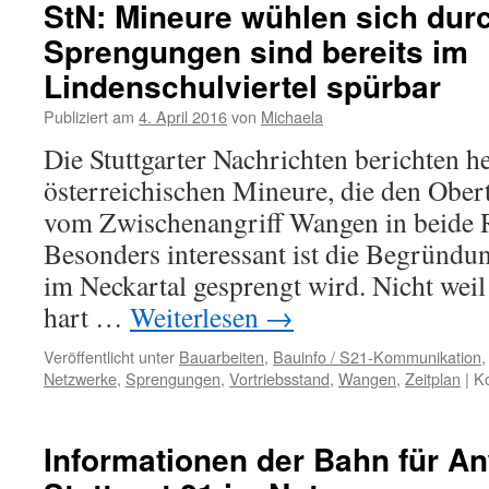
StN: Mineure wühlen sich durc
Sprengungen sind bereits im
Lindenschulviertel spürbar
Publiziert am
4. April 2016
von
Michaela
Die Stuttgarter Nachrichten berichten he
österreichischen Mineure, die den Obe
vom Zwischenangriff Wangen in beide 
Besonders interessant ist die Begründu
im Neckartal gesprengt wird. Nicht weil
hart …
Weiterlesen
→
Veröffentlicht unter
Bauarbeiten
,
Bauinfo / S21-Kommunikation
Netzwerke
,
Sprengungen
,
Vortriebsstand
,
Wangen
,
Zeitplan
|
Ko
Informationen der Bahn für A