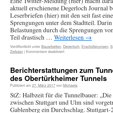
Eine Twitter-Meldung (hier) macht dar
aktuell erschienene Degerloch Journal be
Leserbriefen (hier) mit den seit fast e
Sprengungen unter dem Stadtteil. Darin
Belastungen durch die Sprengungen vo
Teil drastisch …
Weiterlesen
→
Veröffentlicht unter
Bauarbeiten
,
Degerloch
,
Erschütterungen
,
S
Zeitplan
|
Kommentare deaktiviert
Berichterstattungen zum Tunn
des Obertürkheimer Tunnels
Publiziert am
27. März 2017
von
Michaela
StZ: Halbzeit für die Tunnelbauer: „Die
zwischen Stuttgart und Ulm sind vorgetr
Gablenberg ein Durchschlag. Stuttgart-2