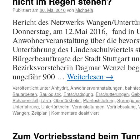
nicht im Regen stehen?
Publiziert am
20. Mai 2016
von
Michaela
Bericht des Netzwerks Wangen/Untertü
Donnerstag, am 12.Mai 2016, fand in U
Anwohnerveranstaltung über die bevor
Unterfahrung des Lindenschulviertels st
Bürgerbeauftragte der Stadt Stuttgart u
Bezirksvorsteherin Dagmar Wenzel begr
ungefähr 900 …
Weiterlesen
→
Veröffentlicht unter
Anhydrit
,
Anwohnerveranstaltungen
,
bahnte
Bauarbeiten
,
Baulogistik
,
Entschädigung
,
Erschütterungen
,
Geb
Schadensfall
,
Lärm
,
Obertürkheim
,
Planfeststellung
,
Sprengung
Unterfahrung
,
Untertürkheim
,
Veranstaltungen
,
Vortriebsstand
,
Wangen
,
Zeitplan
|
Kommentare deaktiviert
Zum Vortriebsstand beim Tunn