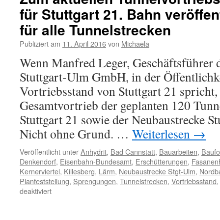
für Stuttgart 21. Bahn veröffen
für alle Tunnelstrecken
Publiziert am
11. April 2016
von
Michaela
Wenn Manfred Leger, Geschäftsführer de
Stuttgart-Ulm GmbH, in der Öffentlichk
Vortriebsstand von Stuttgart 21 spricht,
Gesamtvortrieb der geplanten 120 Tunn
Stuttgart 21 sowie der Neubaustrecke St
Nicht ohne Grund. …
Weiterlesen
→
Veröffentlicht unter
Anhydrit
,
Bad Cannstatt
,
Bauarbeiten
,
Baufor
Denkendorf
,
Eisenbahn-Bundesamt
,
Erschütterungen
,
Fasanen
Kernerviertel
,
Killesberg
,
Lärm
,
Neubaustrecke Stgt-Ulm
,
Nordba
Planfeststellung
,
Sprengungen
,
Tunnelstrecken
,
Vortriebsstand
deaktiviert