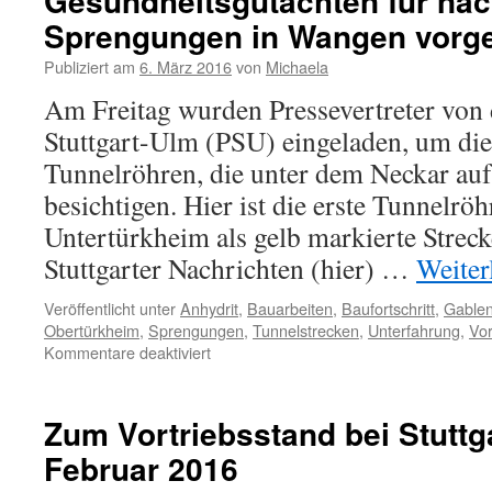
Gesundheitsgutachten für näc
Sprengungen in Wangen vorge
Publiziert am
6. März 2016
von
Michaela
Am Freitag wurden Pressevertreter von d
Stuttgart-Ulm (PSU) eingeladen, um die 
Tunnelröhren, die unter dem Neckar aufg
besichtigen. Hier ist die erste Tunnelrö
Untertürkheim als gelb markierte Streck
Stuttgarter Nachrichten (hier) …
Weiter
Veröffentlicht unter
Anhydrit
,
Bauarbeiten
,
Baufortschritt
,
Gable
Obertürkheim
,
Sprengungen
,
Tunnelstrecken
,
Unterfahrung
,
Vor
Kommentare deaktiviert
Zum Vortriebsstand bei Stuttg
Februar 2016