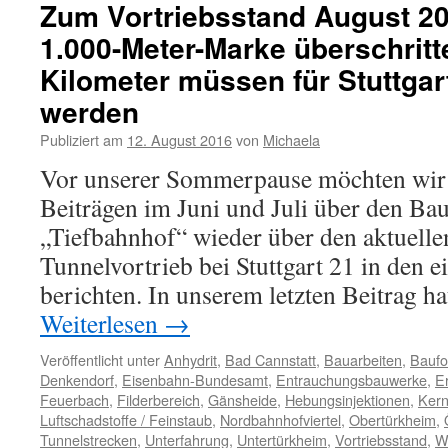
Zum Vortriebsstand August 20
1.000-Meter-Marke überschritt
Kilometer müssen für Stuttgar
werden
Publiziert am
12. August 2016
von
Michaela
Vor unserer Sommerpause möchten wir
Beiträgen im Juni und Juli über den Bau
„Tiefbahnhof“ wieder über den aktuell
Tunnelvortrieb bei Stuttgart 21 in den 
berichten. In unserem letzten Beitrag ha
Weiterlesen
→
Veröffentlicht unter
Anhydrit
,
Bad Cannstatt
,
Bauarbeiten
,
Baufor
Denkendorf
,
Eisenbahn-Bundesamt
,
Entrauchungsbauwerke
,
E
Feuerbach
,
Filderbereich
,
Gänsheide
,
Hebungsinjektionen
,
Kern
Luftschadstoffe / Feinstaub
,
Nordbahnhofviertel
,
Obertürkheim
,
Tunnelstrecken
,
Unterfahrung
,
Untertürkheim
,
Vortriebsstand
,
W