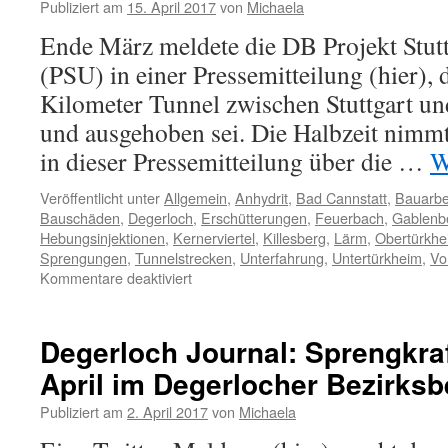
Publiziert am
15. April 2017
von
Michaela
Ende März meldete die DB Projekt St
(PSU) in einer Pressemitteilung (hier), 
Kilometer Tunnel zwischen Stuttgart u
und ausgehoben sei. Die Halbzeit nimm
in dieser Pressemitteilung über die …
W
Veröffentlicht unter
Allgemein
,
Anhydrit
,
Bad Cannstatt
,
Bauarbe
Bauschäden
,
Degerloch
,
Erschütterungen
,
Feuerbach
,
Gablenb
Hebungsinjektionen
,
Kernerviertel
,
Killesberg
,
Lärm
,
Obertürkhe
Sprengungen
,
Tunnelstrecken
,
Unterfahrung
,
Untertürkheim
,
Vo
Kommentare deaktiviert
Degerloch Journal: Sprengkraf
April im Degerlocher Bezirksb
Publiziert am
2. April 2017
von
Michaela