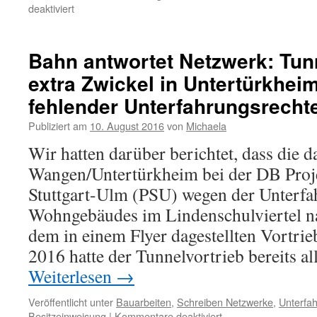
deaktiviert
Bahn antwortet Netzwerk: Tun
extra Zwickel in Untertürkhe
fehlender Unterfahrungsrecht
Publiziert am
10. August 2016
von
Michaela
Wir hatten darüber berichtet, dass die 
Wangen/Untertürkheim bei der DB Proje
Stuttgart-Ulm (PSU) wegen der Unterfa
Wohngebäudes im Lindenschulviertel na
dem in einem Flyer dagestellten Vortri
2016 hatte der Tunnelvortrieb bereits
Weiterlesen
→
Veröffentlicht unter
Bauarbeiten
,
Schreiben Netzwerke
,
Unterfa
Besitzeinweisung
|
Kommentare deaktiviert