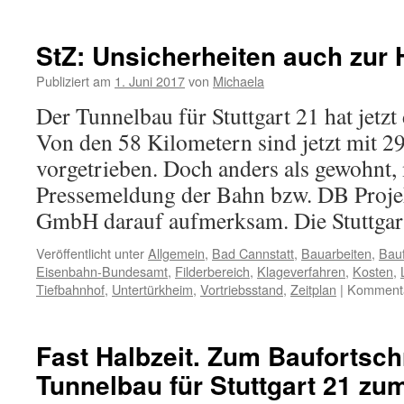
StZ: Unsicherheiten auch zur 
Publiziert am
1. Juni 2017
von
Michaela
Der Tunnelbau für Stuttgart 21 hat jetzt 
Von den 58 Kilometern sind jetzt mit 29
vorgetrieben. Doch anders als gewohnt,
Pressemeldung der Bahn bzw. DB Proje
GmbH darauf aufmerksam. Die Stuttga
Veröffentlicht unter
Allgemein
,
Bad Cannstatt
,
Bauarbeiten
,
Bauf
Eisenbahn-Bundesamt
,
Filderbereich
,
Klageverfahren
,
Kosten
,
Tiefbahnhof
,
Untertürkheim
,
Vortriebsstand
,
Zeitplan
|
Kommentar
Fast Halbzeit. Zum Baufortsch
Tunnelbau für Stuttgart 21 zum