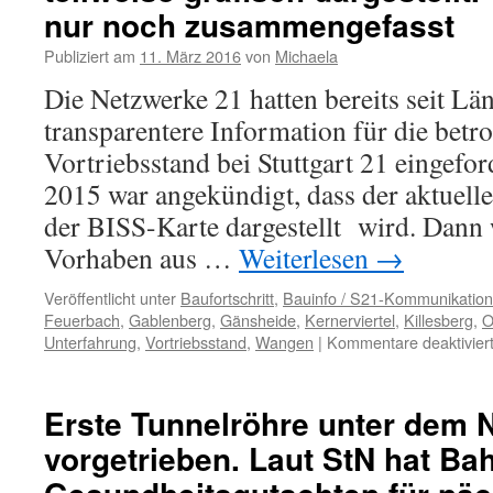
nur noch zusammengefasst
Publiziert am
11. März 2016
von
Michaela
Die Netzwerke 21 hatten bereits seit Lä
transparentere Information für die bet
Vortriebsstand bei Stuttgart 21 eingefo
2015 war angekündigt, dass der aktuelle
der BISS-Karte dargestellt wird. Dann
Vorhaben aus …
Weiterlesen
→
Veröffentlicht unter
Baufortschritt
,
Bauinfo / S21-Kommunikation
Feuerbach
,
Gablenberg
,
Gänsheide
,
Kernerviertel
,
Killesberg
,
O
Unterfahrung
,
Vortriebsstand
,
Wangen
|
Kommentare deaktivier
Erste Tunnelröhre unter dem 
vorgetrieben. Laut StN hat Ba