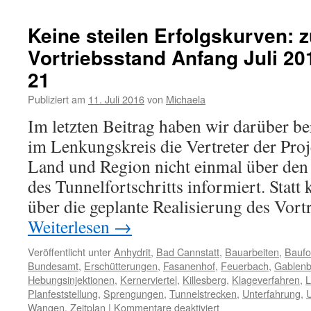
Keine steilen Erfolgskurven: 
Vortriebsstand Anfang Juli 201
21
Publiziert am
11. Juli 2016
von
Michaela
Im letzten Beitrag haben wir darüber be
im Lenkungskreis die Vertreter der Proj
Land und Region nicht einmal über den
des Tunnelfortschritts informiert. Statt
über die geplante Realisierung des Vort
Weiterlesen
→
Veröffentlicht unter
Anhydrit
,
Bad Cannstatt
,
Bauarbeiten
,
Baufor
Bundesamt
,
Erschütterungen
,
Fasanenhof
,
Feuerbach
,
Gablenb
Hebungsinjektionen
,
Kernerviertel
,
Killesberg
,
Klageverfahren
,
Planfeststellung
,
Sprengungen
,
Tunnelstrecken
,
Unterfahrung
,
U
Wangen
,
Zeitplan
|
Kommentare deaktiviert