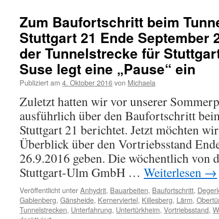
Zum Baufortschritt beim Tunne
Stuttgart 21 Ende September 20
der Tunnelstrecke für Stuttgar
Suse legt eine „Pause“ ein
Publiziert am
4. Oktober 2016
von
Michaela
Zuletzt hatten wir vor unserer Sommer
ausführlich über den Baufortschritt bei
Stuttgart 21 berichtet. Jetzt möchten wi
Überblick über den Vortriebsstand En
26.9.2016 geben. Die wöchentlich von 
Stuttgart-Ulm GmbH …
Weiterlesen
→
Veröffentlicht unter
Anhydrit
,
Bauarbeiten
,
Baufortschritt
,
Degerl
Gablenberg
,
Gänsheide
,
Kernerviertel
,
Killesberg
,
Lärm
,
Obertü
Tunnelstrecken
,
Unterfahrung
,
Untertürkheim
,
Vortriebsstand
,
W