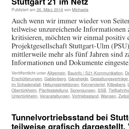
Stuttgart 21 im Netz
Publiziert am
26. März 2016
von
Michaela
Auch wenn wir immer wieder von Seite
teilweise unzureichende Informationen z
kritisieren, möchten wir einmal positiv 
Projektgesellschaft Stuttgart-Ulm (PSU
mittlerweile mehr als fünf Jahren sind z
Informationen und Dokumente eingeste
Veröffentlicht unter
Allgemein
,
Bauinfo / S21-Kommunikation
,
D
Erschütterungen
,
Gablenberg
,
Gänsheide
,
Gestattungsverträge
im Schadensfall
,
Hebungsinjektionen
,
Kernerviertel
,
Killesberg
,
Obertürkheim
,
Planfeststellung
,
Sprengungen
,
SSB
,
Tiefbahnho
Untertürkheim
,
Veranstaltungen
,
Vortriebsstand
,
Wangen
,
Zeitp
Tunnelvortriebsstand bei Stuttg
teilweise grafisch dargestellt.