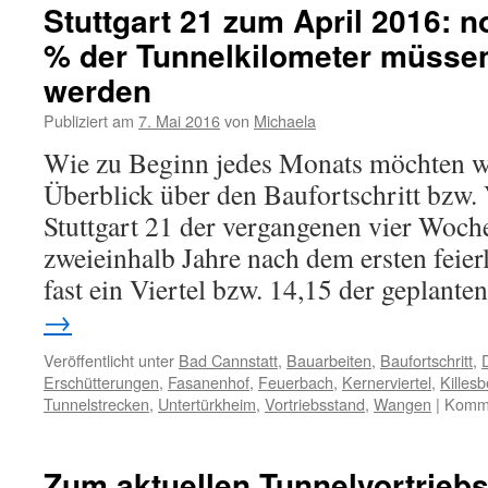
Stuttgart 21 zum April 2016: 
% der Tunnelkilometer müsse
werden
Publiziert am
7. Mai 2016
von
Michaela
Wie zu Beginn jedes Monats möchten w
Überblick über den Baufortschritt bzw. 
Stuttgart 21 der vergangenen vier Woch
zweieinhalb Jahre nach dem ersten feie
fast ein Viertel bzw. 14,15 der geplant
→
Veröffentlicht unter
Bad Cannstatt
,
Bauarbeiten
,
Baufortschritt
,
Erschütterungen
,
Fasanenhof
,
Feuerbach
,
Kernerviertel
,
Killes
Tunnelstrecken
,
Untertürkheim
,
Vortriebsstand
,
Wangen
|
Komme
Zum aktuellen Tunnelvortrieb