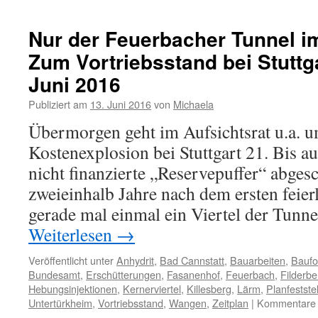
Nur der Feuerbacher Tunnel i
Zum Vortriebsstand bei Stuttg
Juni 2016
Publiziert am
13. Juni 2016
von
Michaela
Übermorgen geht im Aufsichtsrat u.a. u
Kostenexplosion bei Stuttgart 21. Bis au
nicht finanzierte „Reservepuffer“ abge
zweieinhalb Jahre nach dem ersten feier
gerade mal einmal ein Viertel der Tunn
Weiterlesen
→
Veröffentlicht unter
Anhydrit
,
Bad Cannstatt
,
Bauarbeiten
,
Baufor
Bundesamt
,
Erschütterungen
,
Fasanenhof
,
Feuerbach
,
Filderbe
Hebungsinjektionen
,
Kernerviertel
,
Killesberg
,
Lärm
,
Planfestste
Untertürkheim
,
Vortriebsstand
,
Wangen
,
Zeitplan
|
Kommentare d