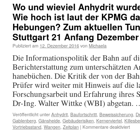
Wo und wieviel Anhydrit wurd
Wie hoch ist laut der KPMG da
Hebungen? Zum aktuellen Tunn
Stuttgart 21 Anfang Dezember
Publiziert am
12. Dezember 2016
von
Michaela
Die Informationspolitik der Bahn auf di
Berichterstattung zum unterschätzten An
hanebüchen. Die Kritik der von der Bah
Prüfer wird weiter mit Hinweis auf die 
Forschungsarbeit und Erfahrung ihres S
Dr-Ing. Walter Wittke (WBI) abgetan.
Veröffentlicht unter
Anhydrit
,
Baufortschritt
,
Beweissicherung
,
D
Gablenberg
,
Gänsheide
,
Gebäuderisiken
,
Kernerviertel
,
Killesb
Vortriebsstand
,
Wangen
,
Zeitplan
|
Kommentare deaktiviert