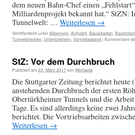
dem neuen Bahn-Chef einen „Fehlstart“
Milliardenprojekt bekannt hat.“ StZN: In
Tunnelwelt: …
Weiterlesen
→
Veröffentlicht unter
Allgemein
,
Anhydrit
,
Bauarbeiten
,
Baufortsch
Tunnelstrecken
,
Untertürkheim
,
Vortriebsstand
|
Kommentare dea
StZ: Vor dem Durchbruch
Publiziert am
23. März 2017
von
Michaela
Die Stuttgarter Zeitung berichtet heute 
anstehenden Durchbruch der ersten Röh
Obertürkheimer Tunnels und die Arbeit
Tage. Es sind allerdings keine zwei Jahr
berichtet. Die Vortriebsarbeiten zwis
Weiterlesen
→