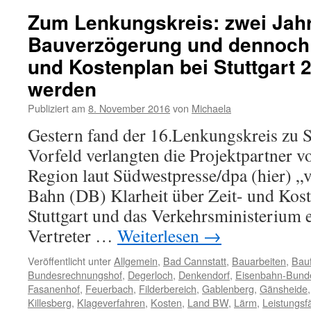
Zum Lenkungskreis: zwei Jah
Bauverzögerung und dennoch s
und Kostenplan bei Stuttgart 
werden
Publiziert am
8. November 2016
von
Michaela
Gestern fand der 16.Lenkungskreis zu St
Vorfeld verlangten die Projektpartner v
Region laut Südwestpresse/dpa (hier) „
Bahn (DB) Klarheit über Zeit- und Ko
Stuttgart und das Verkehrsministerium 
Vertreter …
Weiterlesen
→
Veröffentlicht unter
Allgemein
,
Bad Cannstatt
,
Bauarbeiten
,
Bauf
Bundesrechnungshof
,
Degerloch
,
Denkendorf
,
Eisenbahn-Bund
Fasanenhof
,
Feuerbach
,
Filderbereich
,
Gablenberg
,
Gänsheide
Killesberg
,
Klageverfahren
,
Kosten
,
Land BW
,
Lärm
,
Leistungsfä