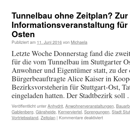
Tunnelbau ohne Zeitplan? Zur
Informationsveranstaltung für 
Osten
Publiziert am
11. Juni 2016
von
Michaela
Letzte Woche Donnerstag fand die zweit
für die vom Tunnelbau im Stuttgarter O
Anwohner und Eigentümer statt, zu der d
Bürgerbeauftragte Alice Kaiser in Koop
Bezirksvorsteherin für Stuttgart-Ost, Ta
eingeladen hatten. Der Stadtbezirk sol
Veröffentlicht unter
Anhydrit
,
Anwohnerveranstaltungen
,
Bauarb
Gablenberg
,
Gänsheide
,
Kernerviertel
,
Sprengungen
,
Stadt Stut
Vortriebsstand
,
Zeitplan
|
Kommentare deaktiviert