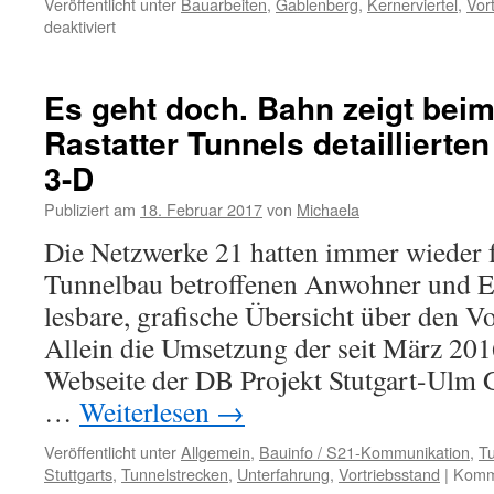
Veröffentlicht unter
Bauarbeiten
,
Gablenberg
,
Kernerviertel
,
Vor
deaktiviert
Es geht doch. Bahn zeigt bei
Rastatter Tunnels detaillierten
3-D
Publiziert am
18. Februar 2017
von
Michaela
Die Netzwerke 21 hatten immer wieder 
Tunnelbau betroffenen Anwohner und E
lesbare, grafische Übersicht über den Vo
Allein die Umsetzung der seit März 201
Webseite der DB Projekt Stutgart-Ulm
…
Weiterlesen
→
Veröffentlicht unter
Allgemein
,
Bauinfo / S21-Kommunikation
,
Tu
Stuttgarts
,
Tunnelstrecken
,
Unterfahrung
,
Vortriebsstand
|
Komme