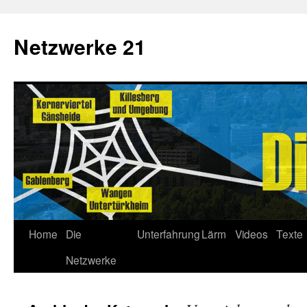
Netzwerke 21
Home
Die
Unterfahrung
Lärm
Videos
Texte
Netzwerke