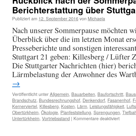
Rückblick nach der Sommerpa
Berichterstattung über Stuttga
Publiziert am
12. September 2016
von
Michaela
Nach unserer Sommerpause möchten wi
Überblick über die im letzten Monat er
Presseberichte und sonstigen interessan
Stuttgart 21 geben: Killesberg / Lüfter 
Die Stuttgarter Nachrichten (hier) beric
Lärmbelastung der Anwohner des War
→
Veröffentlicht unter
Allgemein
,
Bauarbeiten
,
Baufortschritt
,
Baus
Brandschutz
,
Bundesrechnungshof
,
Denkendorf
,
Fasanenhof
,
F
Kernerviertel
,
Killesberg
,
Kosten
,
Lärm
,
Leistungsfähigkeit
,
Luft
Obertürkheim
,
Ökologie
,
Planfeststellung
,
Sprengungen
,
Tiefba
Untertürkheim
,
Vortriebsstand
|
Kommentare deaktiviert