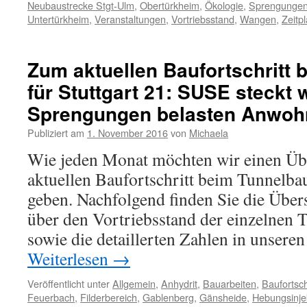
Neubaustrecke Stgt-Ulm
,
Obertürkheim
,
Ökologie
,
Sprengunge
Untertürkheim
,
Veranstaltungen
,
Vortriebsstand
,
Wangen
,
Zeitp
Zum aktuellen Baufortschritt 
für Stuttgart 21: SUSE steckt w
Sprengungen belasten Anwoh
Publiziert am
1. November 2016
von
Michaela
Wie jeden Monat möchten wir einen Übe
aktuellen Baufortschritt beim Tunnelbau
geben. Nachfolgend finden Sie die Über
über den Vortriebsstand der einzelnen
sowie die detaillerten Zahlen in unsere
Weiterlesen
→
Veröffentlicht unter
Allgemein
,
Anhydrit
,
Bauarbeiten
,
Baufortsch
Feuerbach
,
Filderbereich
,
Gablenberg
,
Gänsheide
,
Hebungsinje