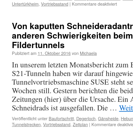
Untertürkheim
,
Vortriebsstand
|
Kommentare deaktiviert
Von kaputten Schneideradant
anderen Schwierigkeiten bei
Fildertunnels
Publiziert am
11. Oktober 2016
von
Michaela
In unserem letzten Monatsbericht zum B
S21-Tunneln haben wir darauf hingewie
Tunnelvortriebsmaschine SUSE steht sei
Wochen still. Gestern berichten die beid
Zeitungen (hier) über die Ursache. Ein 
Schneidrads ist ausgefallen. Die …
Weit
Veröffentlicht unter
Baufortschritt
,
Degerloch
,
Gänsheide
,
Hebun
Tunnelstrecken
,
Vortriebsstand
,
Zeitplan
|
Kommentare deaktivie