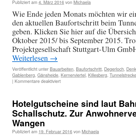
Publiziert am
4. März 2016
von
Michaela
Wie Ende jeden Monats möchten wir ei
den aktuellen Baufortschritt beim Tunne
geben. Klicken Sie hier auf die Übersich
Oktober 2015/ bis September 2015. Tro
Projektgesellschaft Stuttgart-Ulm Gm
Weiterlesen
→
Veröffentlicht unter
Bauarbeiten
,
Baufortschritt
,
Degerloch
,
Denk
Gablenberg
,
Gänsheide
,
Kernerviertel
,
Killesberg
,
Tunnelstreck
|
Kommentare deaktiviert
Hotelgutscheine sind laut Bah
Schallschutz. Zur Anwohnerve
Wangen
Publiziert am
19. Februar 2016
von
Michaela