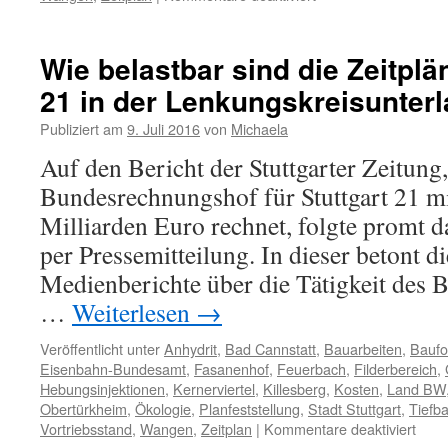
Wie belastbar sind die Zeitplän
21 in der Lenkungskreisunter
Publiziert am
9. Juli 2016
von
Michaela
Auf den Bericht der Stuttgarter Zeitun
Bundesrechnungshof für Stuttgart 21 m
Milliarden Euro rechnet, folgte promt 
per Pressemitteilung. In dieser betont d
Medienberichte über die Tätigkeit des
…
Weiterlesen
→
Veröffentlicht unter
Anhydrit
,
Bad Cannstatt
,
Bauarbeiten
,
Baufor
Eisenbahn-Bundesamt
,
Fasanenhof
,
Feuerbach
,
Filderbereich
,
Hebungsinjektionen
,
Kernerviertel
,
Killesberg
,
Kosten
,
Land BW
Obertürkheim
,
Ökologie
,
Planfeststellung
,
Stadt Stuttgart
,
Tiefb
Vortriebsstand
,
Wangen
,
Zeitplan
|
Kommentare deaktiviert