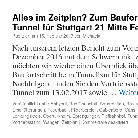
Alles im Zeitplan? Zum Baufort
Tunnel für Stuttgart 21 Mitte 
Publiziert am
15. Februar 2017
von
Michaela
Nach unserem letzten Bericht zum Vort
Dezember 2016 mit dem Schwerpunkt z
möchten wir wieder einen Überblick übe
Baufortschritt beim Tunnelbau für Stutt
Nachfolgend finden Sie den Vortriebsst
Tunnel zum 13.02.2017 sowie …
Weite
Veröffentlicht unter
Anhydrit
,
Bad Cannstatt
,
Bauarbeiten
,
Baufor
Erschütterungen
,
Feuerbach
,
Filderbereich
,
Gablenberg
,
Gänsh
Lenkungskreis
,
Obertürkheim
,
Sprengungen
,
Tiefbahnhof
,
Tunn
Vortriebsstand
,
Wangen
,
Zeitplan
|
Kommentare deaktiviert