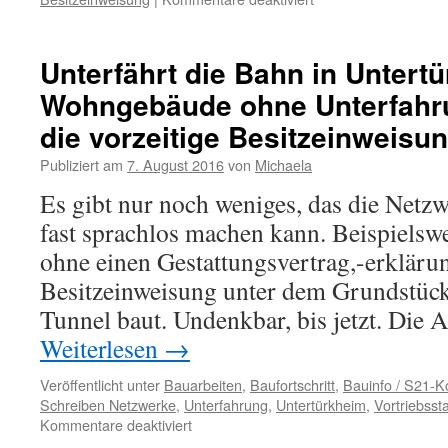
Unterfährt die Bahn in Untert
Wohngebäude ohne Unterfahr
die vorzeitige Besitzeinweisu
Publiziert am
7. August 2016
von
Michaela
Es gibt nur noch weniges, das die Netzw
fast sprachlos machen kann. Beispielswe
ohne einen Gestattungsvertrag,-erklärun
Besitzeinweisung unter dem Grundstück
Tunnel baut. Undenkbar, bis jetzt. Di
Weiterlesen
→
Veröffentlicht unter
Bauarbeiten
,
Baufortschritt
,
Bauinfo / S21-
Schreiben Netzwerke
,
Unterfahrung
,
Untertürkheim
,
Vortriebsst
Kommentare deaktiviert