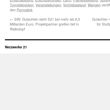
Tunnelstrecken
,
Veranstaltungen
,
Vortriebsstand
,
Wangen
veröf
den
Permalink
.
←
StN: Gutachten sieht S21 bei mehr als 8,5
Gutachter r
Milliarden Euro. Projektpartner greifen tief in
für Stut
Risikotopf
Netzwerke 21