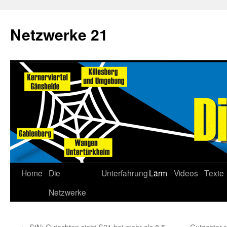
Netzwerke 21
Home
Die
Unterfahrung
Lärm
Videos
Texte
Netzwerke
←
StN: Gutachten sieht S21 bei mehr als 8,5
Gutachter r