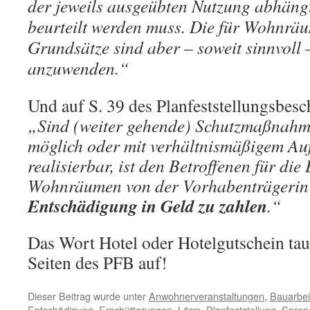
der jeweils ausgeübten Nutzung abhängt
beurteilt werden muss. Die für Wohnräu
Grundsätze sind aber – soweit sinnvoll 
anzuwenden.“
Und auf S. 39 des Planfeststellungsbesch
„Sind (weiter gehende) Schutzmaßnahme
möglich oder mit verhältnismäßigem Au
realisierbar, ist den Betroffenen für di
Wohnräumen von der Vorhabenträgeri
Entschädigung in Geld zu zahlen
.“
Das Wort Hotel oder Hotelgutschein tau
Seiten des PFB auf!
Dieser Beitrag wurde unter
Anwohnerveranstaltungen
,
Bauarbei
Entschädigung
,
Erschütterungen
,
Lärm
,
Planfeststellung
,
Spren