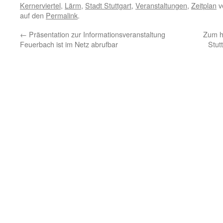
Kernerviertel
,
Lärm
,
Stadt Stuttgart
,
Veranstaltungen
,
Zeitplan
ve
auf den
Permalink
.
←
Präsentation zur Informationsveranstaltung
Zum h
Feuerbach ist im Netz abrufbar
Stut