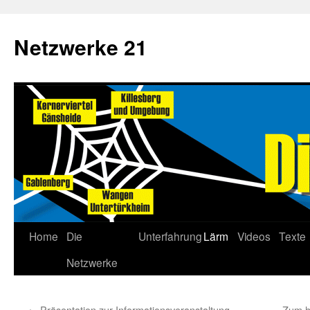
Netzwerke 21
Home
Die
Unterfahrung
Lärm
Videos
Texte
Netzwerke
←
Präsentation zur Informationsveranstaltung
Zum h