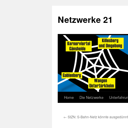
Netzwerke 21
Home
Die Netzwerke
Unterfahru
←
StZN: S-Bahn-Netz könnte ausgedünn