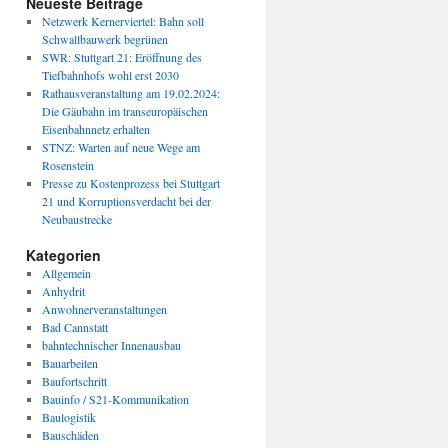
Neueste Beiträge
Netzwerk Kernerviertel: Bahn soll
Schwallbauwerk begrünen
SWR: Stuttgart 21: Eröffnung des
Tiefbahnhofs wohl erst 2030
Rathausveranstaltung am 19.02.2024:
Die Gäubahn im transeuropäischen
Eisenbahnnetz erhalten
STNZ: Warten auf neue Wege am
Rosenstein
Presse zu Kostenprozess bei Stuttgart
21 und Korruptionsverdacht bei der
Neubaustrecke
Kategorien
Allgemein
Anhydrit
Anwohnerveranstaltungen
Bad Cannstatt
bahntechnischer Innenausbau
Bauarbeiten
Baufortschritt
Bauinfo / S21-Kommunikation
Baulogistik
Bauschäden