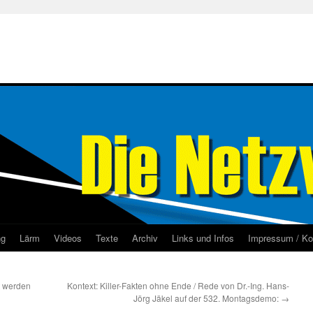
ng
Lärm
Videos
Texte
Archiv
Links und Infos
Impressum / Ko
t werden
Kontext: Killer-Fakten ohne Ende / Rede von Dr.-Ing. Hans-
Jörg Jäkel auf der 532. Montagsdemo:
→