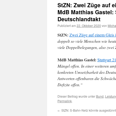
StZN: Zwei Züge auf e
MdB Matthias Gastel: 
Deutschlandtakt
Publiziert am
22. Oktober 2020
von
Micha
StZN:
Zwei Züge auf einem Gleis 
doppelt so viele Menschen wie heu
viele Doppelbelegungen, also zwei 
MdB Matthias Gastel:
Stuttgart 2
Mängel offen. In einer weiteren u
konkreten Umsetzbarkeit des Deutsc
Antworten offenbaren die Schwäche
Defizite offen.“
Dieser Beitrag wurde unter
Bund
,
Leistun
Permalink
.
←
StZN: S-Bahn-Netz könnte ausgedünn