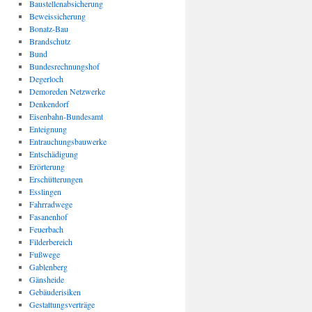
Baustellenabsicherung
Beweissicherung
Bonatz-Bau
Brandschutz
Bund
Bundesrechnungshof
Degerloch
Demoreden Netzwerke
Denkendorf
Eisenbahn-Bundesamt
Enteignung
Entrauchungsbauwerke
Entschädigung
Erörterung
Erschütterungen
Esslingen
Fahrradwege
Fasanenhof
Feuerbach
Filderbereich
Fußwege
Gablenberg
Gänsheide
Gebäuderisiken
Gestattungsverträge