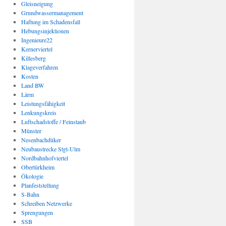
Gleisneigung
Grundwassermanagement
Haftung im Schadensfall
Hebungsinjektionen
Ingenieure22
Kernerviertel
Killesberg
Klageverfahren
Kosten
Land BW
Lärm
Leistungsfähigkeit
Lenkungskreis
Luftschadstoffe / Feinstaub
Münster
Nesenbachdüker
Neubaustrecke Stgt-Ulm
Nordbahnhofviertel
Obertürkheim
Ökologie
Planfeststellung
S-Bahn
Schreiben Netzwerke
Sprengungen
SSB