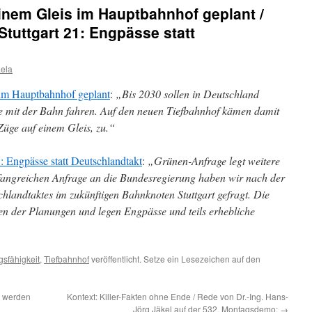
inem Gleis im Hauptbahnhof geplant /
Stuttgart 21: Engpässe statt
ela
im Hauptbahnhof geplant
:
„Bis 2030 sollen in Deutschland
te mit der Bahn fahren. Auf den neuen Tiefbahnhof kämen damit
Züge auf einem Gleis, zu.“
1: Engpässe statt Deutschlandtakt
:
„Grünen-Anfrage legt weitere
mfangreichen Anfrage an die Bundesregierung haben wir nach der
hlandtaktes im zukünftigen Bahnknoten Stuttgart gefragt. Die
n der Planungen und legen Engpässe und teils erhebliche
gsfähigkeit
,
Tiefbahnhof
veröffentlicht. Setze ein Lesezeichen auf den
t werden
Kontext: Killer-Fakten ohne Ende / Rede von Dr.-Ing. Hans-
Jörg Jäkel auf der 532. Montagsdemo:
→