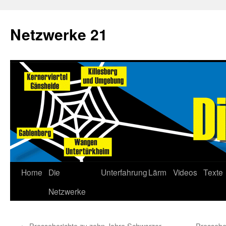
Netzwerke 21
Home
Die
Unterfahrung
Lärm
Videos
Texte
Netzwerke
←
Presseberichte zu zehn Jahre Schwarzer
Pressebe