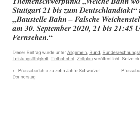
Themenschwerpunkt „Welche Bahn wol
Stuttgart 21 bis zum Deutschlandtakt“
„Baustelle Bahn – Falsche Weichenste
am 30. September 2020, 21 bis 21:45
Fernsehen.“
Dieser Beitrag wurde unter
Allgemein
,
Bund
,
Bundesrechnungs
Leistungsfähigkeit
,
Tiefbahnhof
,
Zeitplan
veröffentlicht. Setze e
←
Presseberichte zu zehn Jahre Schwarzer
Pressebe
Donnerstag