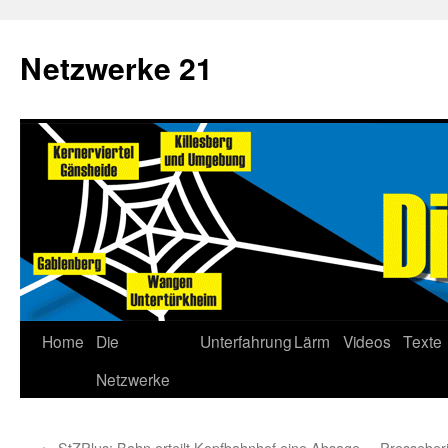
Netzwerke 21
Home
Die
Unterfahrung
Lärm
Videos
Texte
Netzwerke
←
StZPlus: Bahn erteilt Kopfbahnhof eine Absage
Presseber