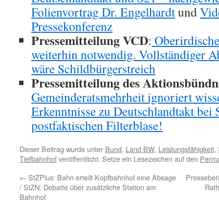
Folienvortrag Dr. Engelhardt
und
Vid
Pressekonferenz
Pressemitteilung VCD
:
Oberirdische 
weiterhin notwendig. Vollständiger A
wäre Schildbürgerstreich
Pressemitteilung des Aktionsbündni
Gemeinderatsmehrheit ignoriert wiss
Erkenntnisse zu Deutschlandtakt bei 
postfaktischen Filterblase!
Dieser Beitrag wurde unter
Bund
,
Land BW
,
Leistungsfähigkeit
,
Tiefbahnhof
veröffentlicht. Setze ein Lesezeichen auf den
Perma
←
StZPlus: Bahn erteilt Kopfbahnhof eine Absage
Presseber
/ StZN: Debatte über zusätzliche Station am
Rath
Bahnhof