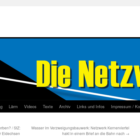
ng
Lärm
Videos
Texte
Archiv
Links und Infos
Impressum / Ko
ben? / StZ:
Wasser im Verzweigungsbauwerk: Netzwerk Kernerviertel
r Eidechsen
hakt in einem Brief an die Bahn nach
→