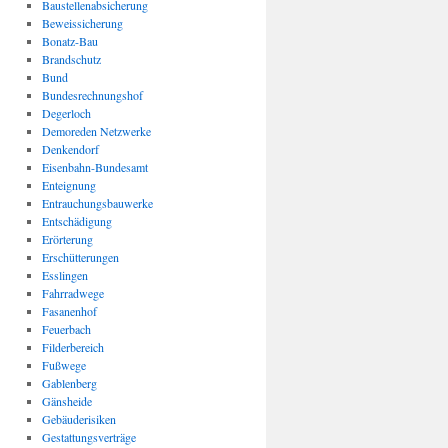
Baustellenabsicherung
Beweissicherung
Bonatz-Bau
Brandschutz
Bund
Bundesrechnungshof
Degerloch
Demoreden Netzwerke
Denkendorf
Eisenbahn-Bundesamt
Enteignung
Entrauchungsbauwerke
Entschädigung
Erörterung
Erschütterungen
Esslingen
Fahrradwege
Fasanenhof
Feuerbach
Filderbereich
Fußwege
Gablenberg
Gänsheide
Gebäuderisiken
Gestattungsverträge