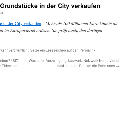
 Grundstücke in der City verkaufen
ela
 in der City verkaufen
: „
Mehr als 100 Millionen Euro könnte die
 im Europaviertel erlösen. Sie prüft auch, den dortigen
rkehr
veröffentlicht. Setze ein Lesezeichen auf den
Permalink
.
ben? / StZ:
Wasser im Verzweigungsbauwerk: Netzwerk Kernerviertel
r Eidechsen
hakt in einem Brief an die Bahn nach
→