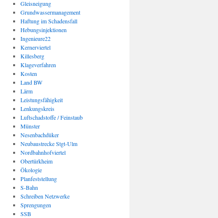
Gleisneigung
Grundwassermanagement
Haftung im Schadensfall
Hebungsinjektionen
Ingenieure22
Kernerviertel
Killesberg
Klageverfahren
Kosten
Land BW
Lärm
Leistungsfähigkeit
Lenkungskreis
Luftschadstoffe / Feinstaub
Münster
Nesenbachdüker
Neubaustrecke Stgt-Ulm
Nordbahnhofviertel
Obertürkheim
Ökologie
Planfeststellung
S-Bahn
Schreiben Netzwerke
Sprengungen
SSB