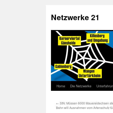
Netzwerke 21
Home
Die Netzwerke
Unterfahru
←
StN: Müssen 6000 Mauereidechsen ster
Bahn will Ausnahmen vom Artenschutz fü