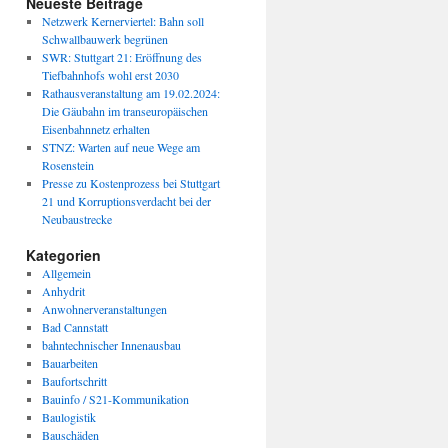
Neueste Beiträge
Netzwerk Kernerviertel: Bahn soll
Schwallbauwerk begrünen
SWR: Stuttgart 21: Eröffnung des
Tiefbahnhofs wohl erst 2030
Rathausveranstaltung am 19.02.2024:
Die Gäubahn im transeuropäischen
Eisenbahnnetz erhalten
STNZ: Warten auf neue Wege am
Rosenstein
Presse zu Kostenprozess bei Stuttgart
21 und Korruptionsverdacht bei der
Neubaustrecke
Kategorien
Allgemein
Anhydrit
Anwohnerveranstaltungen
Bad Cannstatt
bahntechnischer Innenausbau
Bauarbeiten
Baufortschritt
Bauinfo / S21-Kommunikation
Baulogistik
Bauschäden