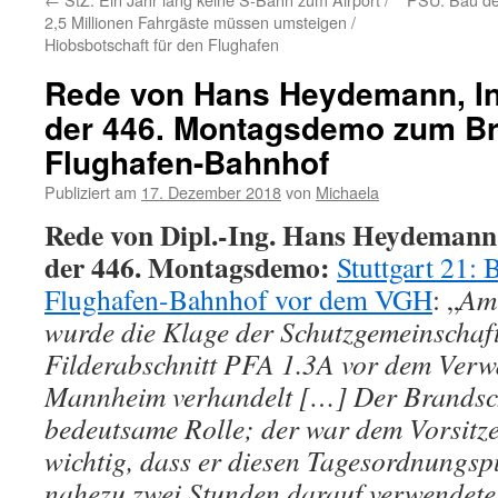
2,5 Millionen Fahrgäste müssen umsteigen /
Hiobsbotschaft für den Flughafen
Rede von Hans Heydemann, In
der 446. Montagsdemo zum B
Flughafen-Bahnhof
Publiziert am
17. Dezember 2018
von
Michaela
Rede von Dipl.-Ing. Hans Heydemann,
der 446. Montagsdemo:
Stuttgart 21:
Flughafen-Bahnhof vor dem VGH
: „
Am
wurde die Klage der Schutzgemeinschaft
Filderabschnitt PFA 1.3A vor dem Verw
Mannheim verhandelt […] Der Brandschu
bedeutsame Rolle; der war dem Vorsitze
wichtig, dass er diesen Tagesordnungsp
nahezu zwei Stunden darauf verwendete.