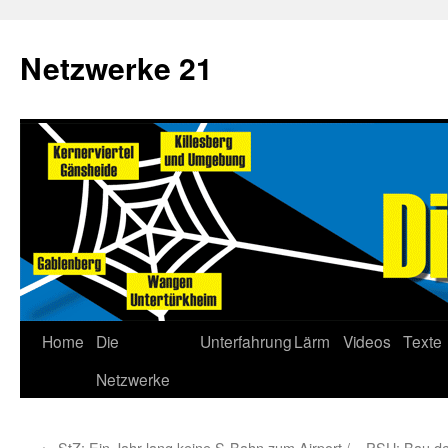
Netzwerke 21
Home
Die
Unterfahrung
Lärm
Videos
Texte
Netzwerke
←
StZ: Ein Jahr lang keine S-Bahn zum Airport /
PSU: Bau der