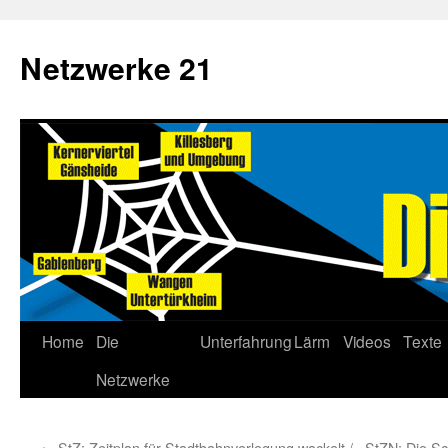
Netzwerke 21
Home
Die
Unterfahrung
Lärm
Videos
Texte
Netzwerke
←
StZ: Zeitplan für Stadtbahnverlegung wackelt /
StZN: Die Sc