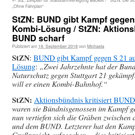
„Ohne Fahrplan“
StZN: BUND gibt Kampf gegen 
Kombi-Lösung / StZN: Aktionsb
BUND scharf
Publiziert am
19. September 2018
von
Michaela
StZN
:
BUND gibt Kampf gegen S 21 au
Lösung
:
„Zwei Jahrzehnte hat der Bun
Naturschutz gegen Stuttgart 21 gekämpft
will er einen Kombi-Bahnhof.“
StZN:
Aktionsbündnis kritisiert BUND
waren sie Bündnisgenossen im Kampf ge
nun vertiefen sich die Gräben zwischen
und dem BUND. Letzterer hat den Kamp
Großprojekt aufgegeben – dies kritisier