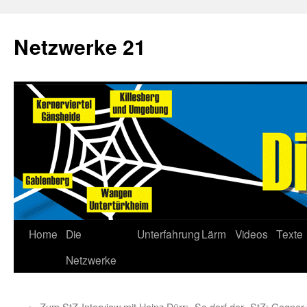
Netzwerke 21
Home
Die
Unterfahrung
Lärm
Videos
Texte
Netzwerke
←
Zum StZ-Interview mit Heinz Dürr: „So darf der
StZ: Gegner 