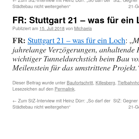
Städtebau nicht weitergehen“
21-Ge
FR: Stuttgart 21 – was für ein
Publiziert am
15. Juli 2018
von
Michaela
FR:
Stuttgart 21 – was für ein Loch
: „
M
jahrelange Verzögerungen, anhaltende P
wichtiger Tunneldurchstich beim Bau von
Meilenstein für das umstrittene Projekt.
Dieser Beitrag wurde unter
Baufortschritt
,
Killesberg
,
Tiefbahnh
Lesezeichen auf den
Permalink
.
←
Zum StZ-Interview mit Heinz Dürr: „So darf der
StZ: Gegner 
Städtebau nicht weitergehen“
21-Ge