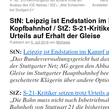
Ausbau des ICE-Netzes / StZ+: „Alte Schlachten
Amtsleiter
bei Stuttgart 21“
StN: Leipzig ist Endstation i
Kopfbahnhof / StZ: S-21-Kritike
Urteils auf Erhalt der Gleise
Publiziert am
5. Juli 2018
von
Michaela
StN:
Leipzig ist Endstation im Kampf
„
Das Bundesverwaltungsgericht hat das 
der Stuttgarter Netz AG gegen den Abba
Gleise im Stuttgarter Hauptbahnhof been
gescheiterte Klägerin über andere Opt
StZ:
S-21-Kritiker setzen trotz Urteils 
„
Die Bahn muss nicht nach Inbetriebna
Bahnhofs von Stuttgart 21 die bisherige