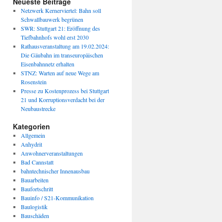
Neueste Beiträge
Netzwerk Kernerviertel: Bahn soll
Schwallbauwerk begrünen
SWR: Stuttgart 21: Eröffnung des
Tiefbahnhofs wohl erst 2030
Rathausveranstaltung am 19.02.2024:
Die Gäubahn im transeuropäischen
Eisenbahnnetz erhalten
STNZ: Warten auf neue Wege am
Rosenstein
Presse zu Kostenprozess bei Stuttgart
21 und Korruptionsverdacht bei der
Neubaustrecke
Kategorien
Allgemein
Anhydrit
Anwohnerveranstaltungen
Bad Cannstatt
bahntechnischer Innenausbau
Bauarbeiten
Baufortschritt
Bauinfo / S21-Kommunikation
Baulogistik
Bauschäden