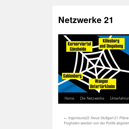
Netzwerke 21
Home
Die Netzwerke
Unterfahru
←
Ingenieure22: Neue Stuttgart 21-Plän
Flughafen werden von der Politik abgeleh