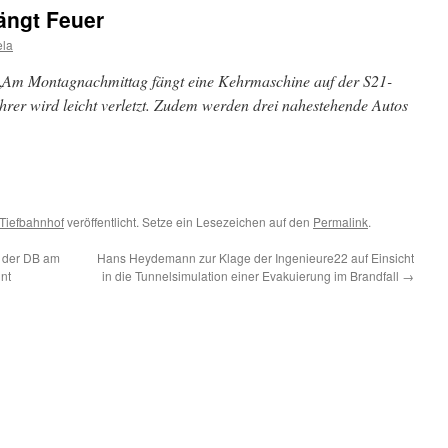
ängt Feuer
ela
„
Am Montagnachmittag fängt eine Kehrmaschine auf der S21-
ahrer wird leicht verletzt. Zudem werden drei nahestehende Autos
Tiefbahnhof
veröffentlicht. Setze ein Lesezeichen auf den
Permalink
.
e der DB am
Hans Heydemann zur Klage der Ingenieure22 auf Einsicht
nt
in die Tunnelsimulation einer Evakuierung im Brandfall
→