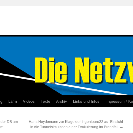
ng
Lärm
Videos
Texte
Archiv
Links und Infos
Impressum / Ko
e der DB am
Hans Heydemann zur Klage der Ingenieure22 auf Einsicht
nt
in die Tunnelsimulation einer Evakuierung im Brandfall
→