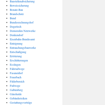
Baustellenabsicherung
Beweissicherung
Bonatz-Bau
Brandschutz
Bund
Bundesrechnungshof
Degerloch
Demoreden Netzwerke
Denkendorf
Eisenbahn-Bundesamt
Enteignung
Entrauchungsbauwerke
Entschädigung
Erörterung
Erschütterungen
Esslingen
Fahrradwege
Fasanenhof
Feuerbach
Filderbereich
Fußwege
Gablenberg
Gänsheide
Gebäuderisiken
Gestattungsverträge