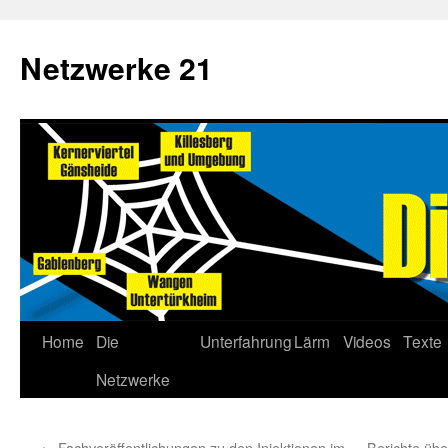
Netzwerke 21
Home
Die
Unterfahrung
Lärm
Videos
Texte
Netzwerke
←
Fachveröffentlichungen zu den Injektionen im
Berichte übe