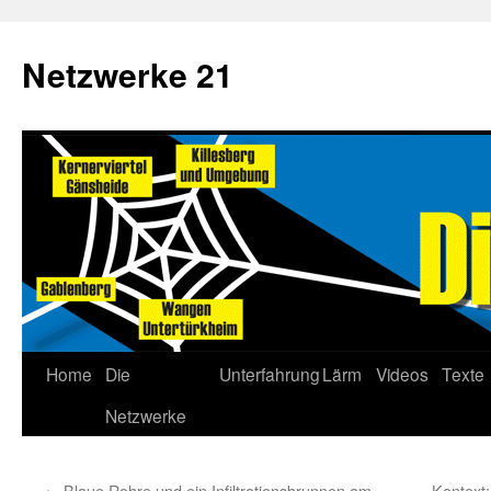
Netzwerke 21
Home
Die
Unterfahrung
Lärm
Videos
Texte
Netzwerke
←
Blaue Rohre und ein Infiltrationsbrunnen am
Kontext: