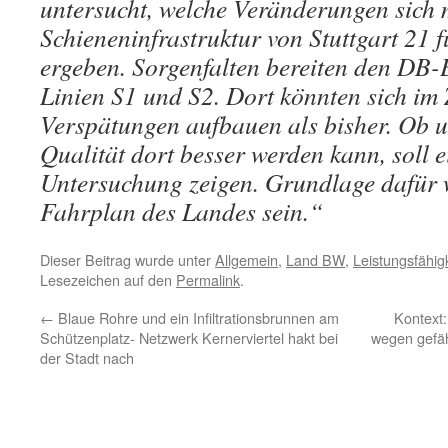
untersucht, welche Veränderungen sich 
Schieneninfrastruktur von Stuttgart 21 
ergeben. Sorgenfalten bereiten den DB-E
Linien S1 und S2. Dort könnten sich im
Verspätungen aufbauen als bisher. Ob u
Qualität dort besser werden kann, soll e
Untersuchung zeigen. Grundlage dafür 
Fahrplan des Landes sein.“
Dieser Beitrag wurde unter
Allgemein
,
Land BW
,
Leistungsfähigk
Lesezeichen auf den
Permalink
.
←
Blaue Rohre und ein Infiltrationsbrunnen am
Kontext:
Schützenplatz- Netzwerk Kernerviertel hakt bei
wegen gefäh
der Stadt nach