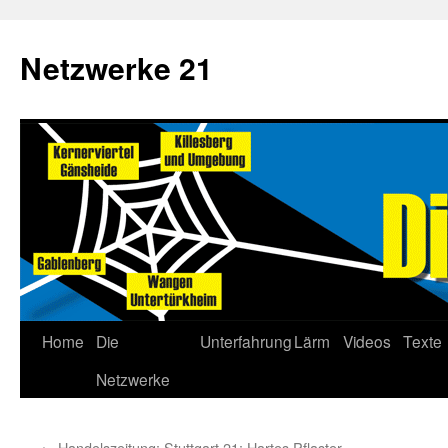
Netzwerke 21
Home
Die
Unterfahrung
Lärm
Videos
Texte
Netzwerke
←
Handelszeitung: Stuttgart 21: Hartes Pflaster