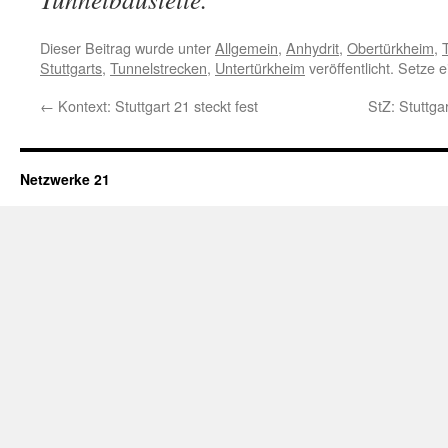
Dieser Beitrag wurde unter
Allgemein
,
Anhydrit
,
Obertürkheim
,
Stuttgarts
,
Tunnelstrecken
,
Untertürkheim
veröffentlicht. Setze
←
Kontext: Stuttgart 21 steckt fest
StZ: Stuttg
Netzwerke 21