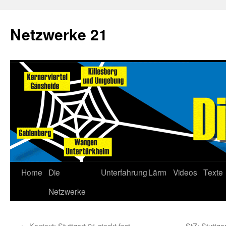
Netzwerke 21
Home
Die
Unterfahrung
Lärm
Videos
Texte
Netzwerke
←
Kontext: Stuttgart 21 steckt fest
StZ: Stuttg