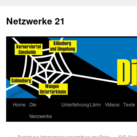
Netzwerke 21
Home
Die
Unterfahrung
Lärm
Videos
Texte
Netzwerke
←
Bericht zur Informationsveranstaltung der Bahn
StZ: Sta