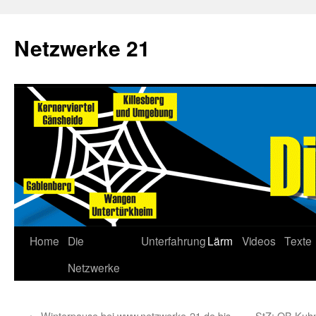
Netzwerke 21
Home
Die
Unterfahrung
Lärm
Videos
Texte
Netzwerke
←
Winterpause bei www.netzwerke-21.de bis
StZ: OB Kuhn