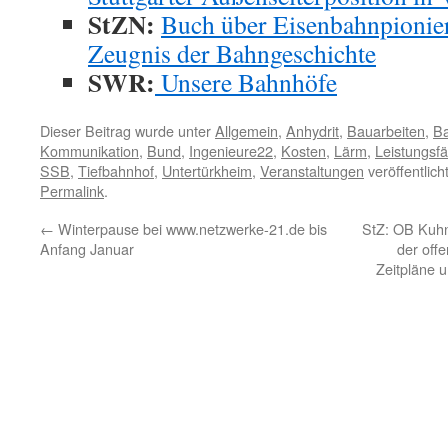
StZ
N:
Buch über Eisenbahnpionier
Zeugnis der Bahngeschichte
SWR:
Unsere Bahnhöfe
Dieser Beitrag wurde unter
Allgemein
,
Anhydrit
,
Bauarbeiten
,
Ba
Kommunikation
,
Bund
,
Ingenieure22
,
Kosten
,
Lärm
,
Leistungsfä
SSB
,
Tiefbahnhof
,
Untertürkheim
,
Veranstaltungen
veröffentlich
Permalink
.
←
Winterpause bei www.netzwerke-21.de bis
StZ: OB Kuhn
Anfang Januar
der offe
Zeitpläne