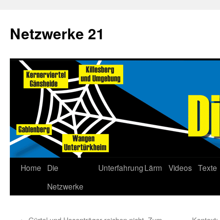
Netzwerke 21
Home
Die
Unterfahrung
Lärm
Videos
Texte
Netzwerke
←
Gürtel und Hosenträger reichen nicht. Zum
Kontext: