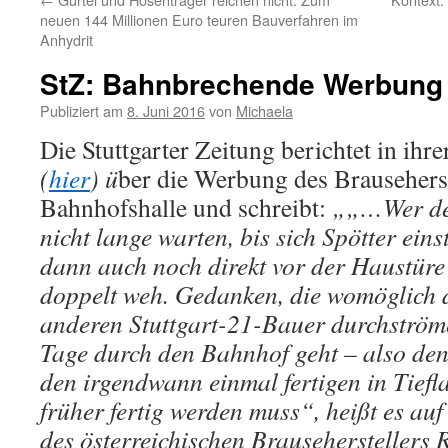
neuen 144 Millionen Euro teuren Bauverfahren im
Anhydrit
StZ: Bahnbrechende Werbung
Publiziert am
8. Juni 2016
von
Michaela
Die Stuttgarter Zeitung berichtet in ihr
(
hier
) ü
ber die Werbung des Brauseherst
Bahnhofshalle und schreibt:
„„…Wer den
nicht lange warten, bis sich Spötter ein
dann auch noch direkt vor der Haustüre 
doppelt weh. Gedanken, die womöglich 
anderen Stuttgart-21-Bauer durchströme
Tage durch den Bahnhof geht – also den
den irgendwann einmal fertigen in Tiefl
früher fertig werden muss“, heißt es a
des österreichischen Brauseherstellers 